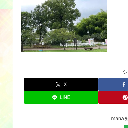
シ
X
LINE
man