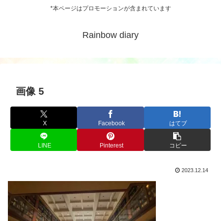
*本ページはプロモーションが含まれています
Rainbow diary
画像 5
X
Facebook
はてブ
LINE
Pinterest
コピー
2023.12.14