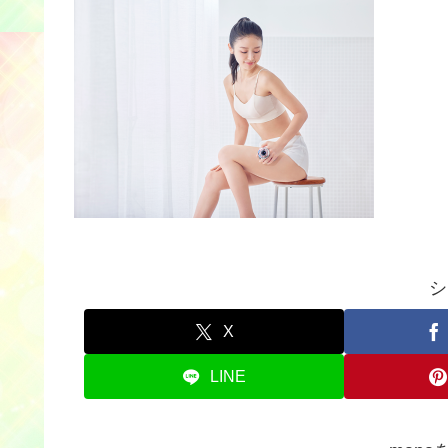
シ
X
LINE