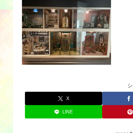
シ
X
LINE