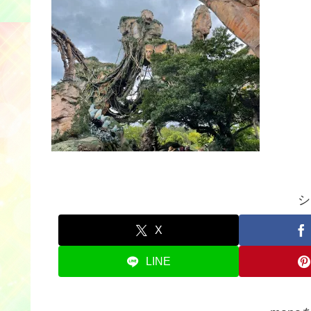
シ
X
LINE