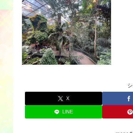
シ
X
LINE