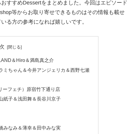
すすめDessertをまとめました。今回はエピソード
ebshop等からお取り寄せできるものはその情報も載せ
ている方の参考になれば嬉しいです。
次
OLAND＆Hiro＆満島真之介
0）ハラミちゃん＆今井アンジェリカ＆西野七瀬
（ストロベリーフェチ）原宿竹下通り店
7）犬山紙子＆浅田舞＆長谷川京子
7）高橋みなみ＆薄幸＆田中みな実