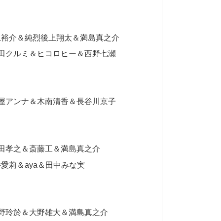
）井上裕介＆純烈後上翔太＆満島真之介
0）中田クルミ＆ヒコロヒー＆西野七瀬
7）土屋アンナ＆木南清香＆長谷川京子
4）山田孝之＆斎藤工＆満島真之介
松井愛莉＆aya＆田中みな実
3）佐野玲於＆大野雄大＆満島真之介