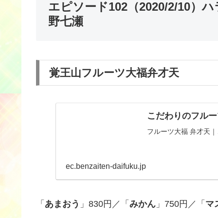
エピソード102（2020/2/1
野七瀬
覚王山フルーツ大福弁才天
こだわりのフルー
フルーツ大福 弁才天
ec.benzaiten-daifuku.jp
「
あまおう
」830円／「
みかん
」750円／「
マ