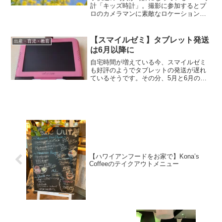
計「キッズ時計」。撮影に参加するとプ
ロのカメラマンに素敵なロケーションで
写真を撮ってもらえます。応募方法や撮
影当日のことについてご紹介します。
【スマイルゼミ】タブレット発送
出産・育児・教育
は6月以降に
自宅時間が増えている今、スマイルゼミ
も好評のようでタブレットの発送が遅れ
ているそうです。その分、5月と6月の講
座が無料で受けられる特典があります！
【ハワイアンフードをお家で】Kona’s
Coffeeのテイクアウトメニュー