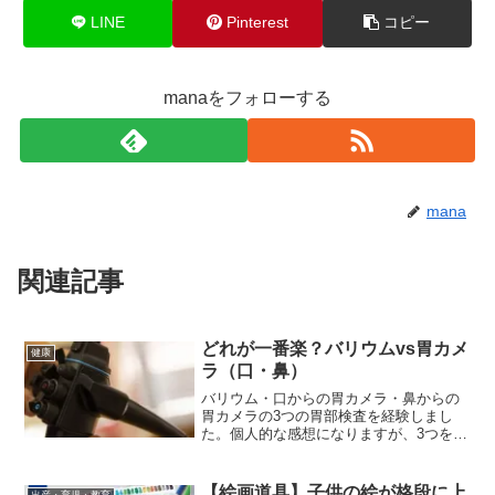
LINE
Pinterest
コピー
manaをフォローする
mana
関連記事
どれが一番楽？バリウムvs胃カメ
健康
ラ（口・鼻）
バリウム・口からの胃カメラ・鼻からの
胃カメラの3つの胃部検査を経験しまし
た。個人的な感想になりますが、3つを比
較しまとめました。バリウム（胃部X線）
検査室に入ってまず胃を膨らませるため
の発泡剤を飲みました。粉のラムネのよ
【絵画道具】子供の絵が格段に上
出産・育児・教育