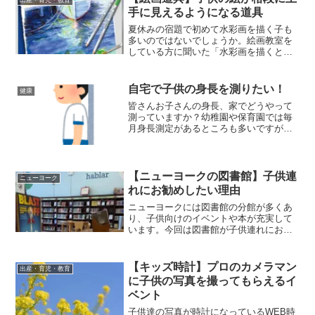
うなものを水で流し込...
手に見えるようになる道具
夏休みの宿題で初めて水彩画を描く子も
多いのではないでしょうか。絵画教室を
している方に聞いた「水彩画を描くとき
に最初に揃えると便利なもの」をまとめ
ました。娘もこれらを使うと絵が見違え
て上手に見えるようになりました。
自宅で子供の身長を測りたい！
健康
皆さんお子さんの身長、家でどうやって
測っていますか？幼稚園や保育園では毎
月身長測定があるところも多いですが、
入園前の小さい子は定期検診しか測定が
ありませんし、小学生になると毎月の測
定はなくなりますよね。家でも使えるコ
ンパクトな身長計や身長計の代わりにな
【ニューヨークの図書館】子供連
ニューヨーク
る携帯の機能をご紹介します。
れにお勧めしたい理由
ニューヨークには図書館の分館が多くあ
り、子供向けのイベントや本が充実して
います。今回は図書館が子供連れにお勧
めな理由についてご紹介したいと思いま
す。
【キッズ時計】プロのカメラマン
出産・育児・教育
に子供の写真を撮ってもらえるイ
ベント
子供達の写真が時計になっているWEB時