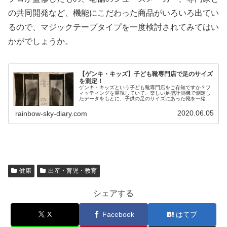
の共同開発など、機能にこだわった商品がいろいろ出てい
るので、マジックテープタイプを一度検討されてみてはい
かがでしょうか。
【ゲンキ・キッズ】子ども靴専門店で足のサイズ
を測定！
ゲンキ・キッズという子ども靴専門店をご存知ですか？フ
ィッティングを重視していて、楽しい足型計測機で測定し
たデータをもとに、子供の足のサイズにあった靴を一緒に
選んでもらえます。
2020.06.05
rainbow-sky-diary.com
健康
出産・育児・教育
シェアする
X
Facebook
はてブ