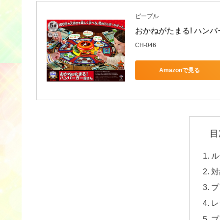
ピープル
おかねがたまる! ハン
CH-046
Amazonで見る
目
ル
対
プ
レ
プ