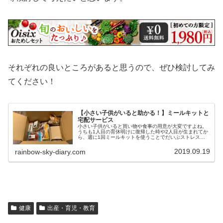
それぞれの良いところがあると思うので、ぜひ検討してみ
てください！
【小さい子供がいると助かる！】ミールキットと
宅配サービス
小さい子供がいると買い物や食事の用意が大変ですよね。
うちも1人目の育休明けに復帰した時や2人目が生まれてか
ら、週に1回ミールキットを使うことでだいぶストレスが
減りました。子供がいると送料等が無料のところもあるの
で、ぜひ比較検討してみてください！
2019.09.19
rainbow-sky-diary.com
健康
出産・育児・教育