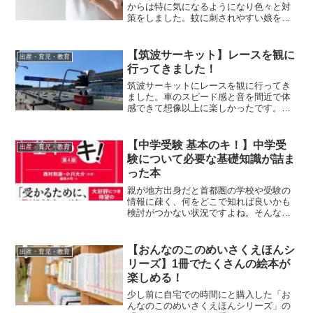
からは特に気になるようになり色々と対
策をしました。蚊に刺されやすい娘を守
るため試してきた商品をご紹介します。
【筑波サーキット】レースを観に
出産・育児・教育
行ってきました！
筑波サーキットにレースを観に行ってき
ました。車のスピード感と音を間近で体
感できて想像以上に楽しかったです。車
好きの子はもちろん特に車が好きという
わけではない子も楽しめるのではないで
しょうか。
【中学受験 基本のキ！】中学受
出産・育児・教育
験について必要な基礎知識が詰ま
った本
親が地方出身だと首都圏の学校や受験の
情報に疎く、何をどこで知れば良いかも
検討がつかない状況ですよね。そんな方
にとても参考になるのが、「中学受験 基
本のキ！」という本です。実際に読んで
みると、今まで部分的にあった知識がス
【おんなのこのめいさくえほんシ
出産・育児・教育
ーッと繋がるような感覚でとてもわかり
リーズ】1冊でたくさんの絵本が
やすかったです。受験の全体像を理解で
楽しめる！
き、その時その時でまた見返して参考に
したい本でした。
少し前に自宅での時間にと購入した「お
んなのこのめいさくえほんシリーズ」の