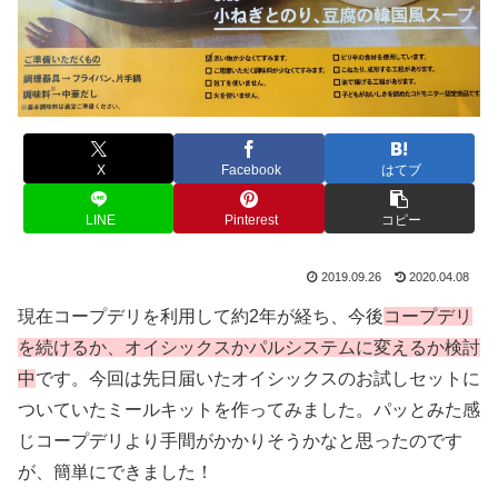
X
Facebook
はてブ
LINE
Pinterest
コピー
2019.09.26
2020.04.08
現在コープデリを利用して約2年が経ち、今後
コープデリ
を続けるか、オイシックスかパルシステムに変えるか検討
中
です。今回は先日届いたオイシックスのお試しセットに
ついていたミールキットを作ってみました。パッとみた感
じコープデリより手間がかかりそうかなと思ったのです
が、簡単にできました！