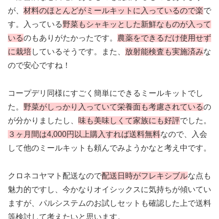
が、
材料のほとんどがミールキットに入っているので楽
で
す。入っている
野菜もシャキッとした新鮮なものが入って
いる
のもありがたかったです。
農薬をできるだけ使用せず
に栽培
しているそうです。また、
放射能検査も実施済み
な
ので安心ですね！
コープデリ同様にすごく簡単にできるミールキットでし
た。
野菜がしっかり入っていて栄養面も考慮されている
の
が分かりましたし、
味も美味しくて家族にも好評
でした。
３ヶ月間は4,000円以上購入すれば送料無料
なので、入会
して他のミールキットも頼んでみようかなと考え中です。
クロネコヤマト配送なので
配送日時がフレキシブル
な点も
魅力的ですし、今かなりオイシックスに気持ちが傾いてい
ますが、パルシステムのお試しセットも確認した上で送料
等検討して考えたいと思います。