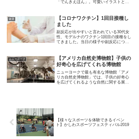
「でんきえほん」。可愛いイラストと読
みやすい文章に要約された物語が、1冊に
20話以上収録されています！1冊で長く楽
しめ興味の幅も広がるのでおすすめで
【コロナワクチン】1回目接種し
健康
す。おすすめポイント...
ました
副反応が出やすいと言われている30代女
性、モデルナのワクチン1回目の接種をし
てきました。当日の様子や副反応につい
て、私個人の例になりますがご紹介しま
す。
【アメリカ自然史博物館】子供の
ニューヨーク
好奇心を広げてくれる博物館
ニューヨークで最も有名な博物館「アメ
リカ自然史博物館」では、子供の好奇心
を広げてくれるような自然に関する展示
がたくさんあります。子供と一緒に大人
も楽しめる素晴らしい博物館です。
【様々なスポーツを体験できるイベン
ト】かしわスポーツフェスティバル2019