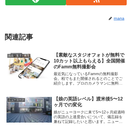
mana
関連記事
【素敵なスタジオフォトが無料で
出産・育児・教育
10カット以上もらえる】全国開催
のFamm無料撮影会
最近気になっているFammの無料撮影
会。柏でもまた開催されるとのことでご
紹介します。プロのカメラマンに無料で
撮影してもらえ、データも10カット以上
もらえるというとってもお得なイベント
です！全国開催なので、お近くで開催さ
【娘の英語レベル】渡米後5〜12
ニューヨーク
れる際はぜひ足を運ばれてみてくださ
ヶ月での変化
い。
娘がニューヨークに来て5〜12ヶ月経過時
の英語の上達度合いについて、備忘録を
兼ねて記録したいと思います。ニューヨ
ークに来る前、私自身も娘が現地校に馴
染めるかという不安もあり、どれくらい