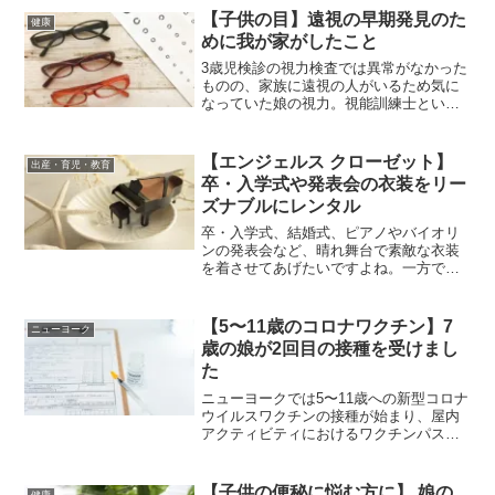
の期間で英語に慣れていくのか気になっ
【子供の目】遠視の早期発見のた
健康
て調べたので、同じように悩まれている
めに我が家がしたこと
方の参考になれば幸いです。
3歳児検診の視力検査では異常がなかった
ものの、家族に遠視の人がいるため気に
なっていた娘の視力。視能訓練士という
国家資格を持つ技士さんがいる眼科での
遠視の検査や、息子が0歳の時に受けた6
ヶ月から受けられる目のスクリーニング
【エンジェルス クローゼット】
出産・育児・教育
検査などについて体験談をもとにご紹介
卒・入学式や発表会の衣装をリー
します。
ズナブルにレンタル
卒・入学式、結婚式、ピアノやバイオリ
ンの発表会など、晴れ舞台で素敵な衣装
を着させてあげたいですよね。一方で子
供はすぐ成長してしまうのであまり高価
なものを買うのも躊躇してしまいます。
そんな時に便利なのがエンジェルスクロ
【5〜11歳のコロナワクチン】7
ニューヨーク
ーゼットのレンタル衣装。リーズナブル
歳の娘が2回目の接種を受けまし
に素敵な衣装を着ることができます。毎
た
回違った衣装を着られるのも嬉しいです
ね！
ニューヨークでは5〜11歳への新型コロナ
ウイルスワクチンの接種が始まり、屋内
アクティビティにおけるワクチンパスポ
ートの提示も義務化されました。習い事
などにも影響するため、7歳の娘もワクチ
ン接種を開始しました。1回目は全く副反
【子供の便秘に悩む方に】 娘の
健康