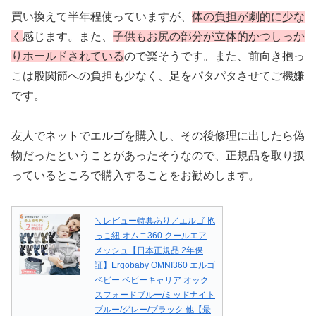
買い換えて半年程使っていますが、
体の負担が劇的に少な
く
感じます。また、
子供もお尻の部分が立体的かつしっか
りホールドされている
ので楽そうです。また、前向き抱っ
こは股関節への負担も少なく、足をパタパタさせてご機嫌
です。
友人でネットでエルゴを購入し、その後修理に出したら偽
物だったということがあったそうなので、正規品を取り扱
っているところで購入することをお勧めします。
＼レビュー特典あり／エルゴ 抱
っこ紐 オムニ360 クールエア
メッシュ【日本正規品 2年保
証】Ergobaby OMNI360 エルゴ
ベビー ベビーキャリア オック
スフォードブルー/ミッドナイト
ブルー/グレー/ブラック 他【最