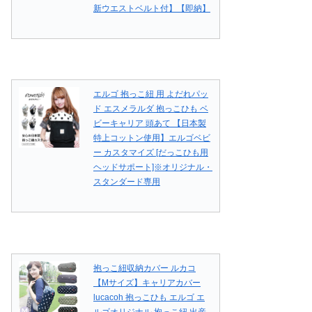
新ウエストベルト付】【即納】
エルゴ 抱っこ紐 用 よだれパッ
ド エスメラルダ 抱っこひも ベ
ビーキャリア 頭あて 【日本製
特上コットン使用】エルゴベビ
ー カスタマイズ [だっこひも用
ヘッドサポート]※オリジナル・
スタンダード専用
抱っこ紐収納カバー ルカコ
【Mサイズ】キャリアカバー
lucacoh 抱っこひも エルゴ エ
ルゴオリジナル 抱っこ紐 出産