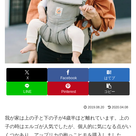
X
Facebook
はてブ
LINE
Pinterest
コピー
2019.08.20
2020.04.08
我が家は上の子と下の子が4歳半ほど離れています。上の
子の時はエルゴが人気でしたが、個人的に気になる点がい
くつかあり、アップリカの抱っこヒモを購入しました。