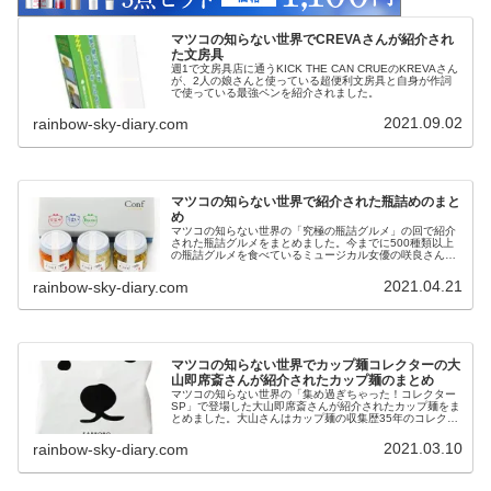
マツコの知らない世界でCREVAさんが紹介され
た文房具
週1で文房具店に通うKICK THE CAN CRUEのKREVAさん
が、2人の娘さんと使っている超便利文房具と自身が作詞
で使っている最強ペンを紹介されました。
2021.09.02
rainbow-sky-diary.com
マツコの知らない世界で紹介された瓶詰めのまと
め
マツコの知らない世界の「究極の瓶詰グルメ」の回で紹介
された瓶詰グルメをまとめました。今までに500種類以上
の瓶詰グルメを食べているミュージカル女優の咲良さんが
おすすめの絶品瓶詰グルメを紹介され、マツコさんも大絶
賛でした。
2021.04.21
rainbow-sky-diary.com
マツコの知らない世界でカップ麺コレクターの大
山即席斎さんが紹介されたカップ麺のまとめ
マツコの知らない世界の「集め過ぎちゃった！コレクター
SP」で登場した大山即席斎さんが紹介されたカップ麺をま
とめました。大山さんはカップ麺の収集歴35年のコレクタ
ーでこれまで集めたフタ＆容器は2万点にもなります。今
回の放送は以前放送されたもののダイジェスト版で、大山
2021.03.10
rainbow-sky-diary.com
さんのおすすめ味やちょい足しも紹介されています。