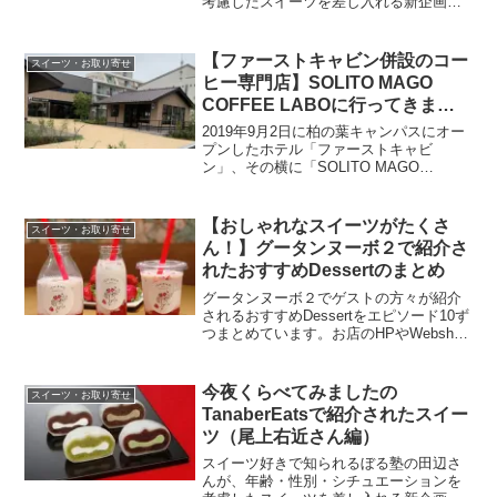
考慮したスイーツを差し入れる新企画
「Tanaber Eats（たなばーいーつ）」で
紹介されたスイーツをまとめています。
今回は女優の永野芽郁さんのご注文でし
【ファーストキャビン併設のコー
スイーツ・お取り寄せ
た。
ヒー専門店】SOLITO MAGO
COFFEE LABOに行ってきまし
た
2019年9月2日に柏の葉キャンパスにオー
プンしたホテル「ファーストキャビ
ン」、その横に「SOLITO MAGO
COFFEE LABO」というコーヒー専門店
が8日にグランドオープンしました。気に
なっていたのですが、ようやく行けたの
【おしゃれなスイーツがたくさ
スイーツ・お取り寄せ
でご紹介します。
ん！】グータンヌーボ２で紹介さ
れたおすすめDessertのまとめ
グータンヌーボ２でゲストの方々が紹介
されるおすすめDessertをエピソード10ず
つまとめています。お店のHPやWebshop
等からお取り寄せできるものはその情報
も載せています。おしゃれなお店やスイ
ーツを探している方の参考になれば嬉し
今夜くらべてみましたの
スイーツ・お取り寄せ
いです。
TanaberEatsで紹介されたスイー
ツ（尾上右近さん編）
スイーツ好きで知られるぼる塾の田辺さ
んが、年齢・性別・シチュエーションを