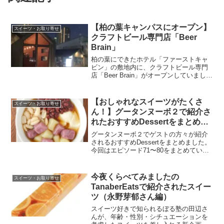
【柏の葉キャンパスにオープン】
スイーツ・お取り寄せ
クラフトビール専門店「Beer
Brain」
柏の葉にできたホテル「ファーストキャ
ビン」の敷地内に、クラフトビール専門
店「Beer Brain」がオープンしていまし
た。女性の店長さんで素敵な雰囲気のお
店でした。コーヒー専門店のSOLITO
MAGOに続き、色々新しいお店が増える
【おしゃれなスイーツがたくさ
スイーツ・お取り寄せ
のは嬉しいですね！
ん！】グータンヌーボ２で紹介さ
れたおすすめDessertをまとめま
した（エピソード71〜80）
グータンヌーボ２でゲストの方々が紹介
されるおすすめDessertをまとめました。
今回はエピソード71〜80をまとめていま
す。お店のHPやWebshop等からお取り寄
せできるものはその情報も載せていま
す。おしゃれなお店やスイーツを探して
今夜くらべてみましたの
スイーツ・お取り寄せ
いる方の参考になれば嬉しいです。
TanaberEatsで紹介されたスイー
ツ（永野芽郁さん編）
スイーツ好きで知られるぼる塾の田辺さ
んが、年齢・性別・シチュエーションを