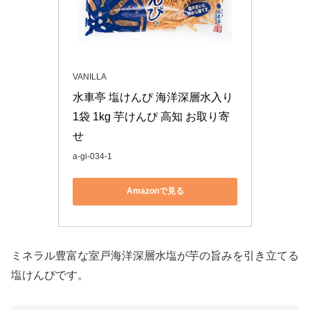
VANILLA
水車亭 塩けんぴ 海洋深層水入り 
1袋 1kg 芋けんぴ 高知 お取り寄
せ
a-gi-034-1
Amazonで見る
ミネラル豊富な室戸海洋深層水塩が芋の旨みを引き立てる
塩けんぴです。