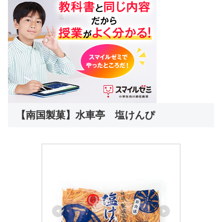
【南国製菓】水車亭 塩けんぴ