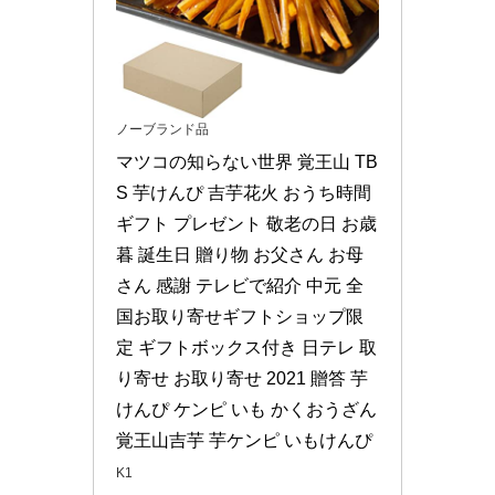
ノーブランド品
マツコの知らない世界 覚王山 TB
S 芋けんぴ 吉芋花火 おうち時間 
ギフト プレゼント 敬老の日 お歳
暮 誕生日 贈り物 お父さん お母
さん 感謝 テレビで紹介 中元 全
国お取り寄せギフトショップ限
定 ギフトボックス付き 日テレ 取
り寄せ お取り寄せ 2021 贈答 芋 
けんぴ ケンピ いも かくおうざん 
覚王山吉芋 芋ケンピ いもけんぴ
K1