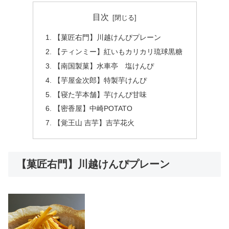
目次
【菓匠右門】川越けんぴプレーン
【ティンミー】紅いもカリカリ琉球黒糖
【南国製菓】水車亭 塩けんぴ
【芋屋金次郎】特製芋けんぴ
【寝た芋本舗】芋けんぴ甘味
【密香屋】中崎POTATO
【覚王山 吉芋】吉芋花火
【菓匠右門】川越けんぴプレーン