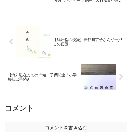
考慮したスイーツを差し入れる新企画
「Tanaber Eats（たなばーいーつ）」で
紹介されたスイーツをまとめています。
今回は歌舞伎役者の尾上右近さんのご注
文でした。
【鳩居堂の便箋】長谷川京子さんが一押
しの便箋
【海外駐在までの準備】子供関連「小学
校転出手続き」
コメント
コメントを書き込む