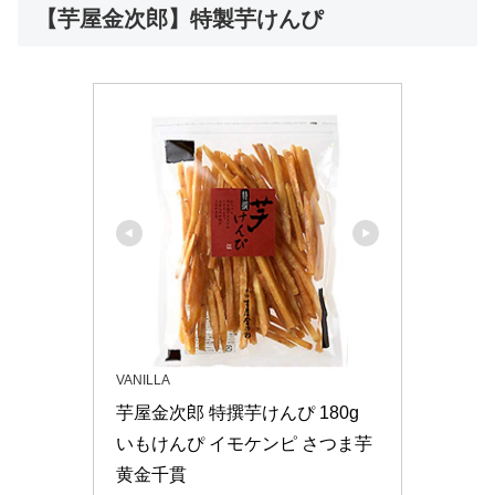
【芋屋金次郎】特製芋けんぴ
VANILLA
芋屋金次郎 特撰芋けんぴ 180g 
いもけんぴ イモケンピ さつま芋 
黄金千貫