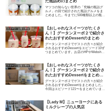
た瓶詰めのまとめ
マツコの知らない世界の「究極の瓶詰グ
ルメ」の回で紹介された瓶詰グルメをま
とめました。今までに500種類以上の瓶詰
グルメを食べているミュージカル女優の
咲良さんがおすすめの絶品瓶詰グルメを
紹介され、マツコさんも大絶賛でした。
【おしゃれなスイーツがたくさ
スイーツ・お取り寄せ
ん！】グータンヌーボ２で紹介さ
れたおすすめDessertのまとめ
グータンヌーボ２でゲストの方々が紹介
されるおすすめDessertをエピソード10ず
つまとめています。お店のHPやWebshop
等からお取り寄せできるものはその情報
も載せています。おしゃれなお店やスイ
ーツを探している方の参考になれば嬉し
【おしゃれなスイーツがたくさ
スイーツ・お取り寄せ
いです。
ん！】グータンヌーボ２で紹介さ
れたおすすめDessertをまとめま
した（エピソード121〜）
グータンヌーボ２でゲストの方々が紹介
されるおすすめDessertをまとめました。
今回はエピソード121〜をまとめていま
す。お店のHPやWebshop等からお取り寄
せできるものはその情報も載せていま
す。おしゃれなお店やスイーツを探して
【Lady M】ニューヨークにある
スイーツ・お取り寄せ
いる方の参考になれば嬉しいです。
ミルクレープの人気店