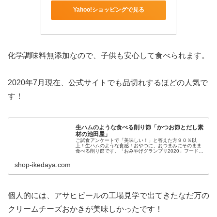
Yahoo!ショッピングで見る
化学調味料無添加なので、子供も安心して食べられます。
2020年7月現在、公式サイトでも品切れするほどの人気で
す！
生ハムのような食べる削り節「かつお節とだし素
材の池田屋」
ご試食アンケートで「美味しい！」と答えた方９０％以
上！生ハムのような食感！おやつに、おつまみにそのまま
食べる削り節です。「おみやげグランプリ2020」フードド
リンク部門で最高賞グランプリを受賞。厳選されたかつお
を特製タレに漬け込み、焙乾を重...
shop-ikedaya.com
個人的には、アサヒビールの工場見学で出てきたなだ万の
クリームチーズおかきが美味しかったです！