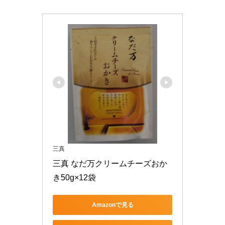
三真
三真 なだ万クリームチーズおか
き50g×12袋
Amazonで見る