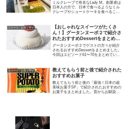
ミルクレープで有名なLady M。創業者は
日本人の方で、日本で食べるようなミル
クレープやショートケーキを食べること
ができる日本人に人気のお店です。
【おしゃれなスイーツがたくさ
スイーツ・お取り寄せ
ん！】グータンヌーボ２で紹介さ
れたおすすめDessertをまとめま
した（エピソード61〜70）
グータンヌーボ２でゲストの方々が紹介
されるおすすめDessertをまとめました。
今回はエピソード61〜70をまとめていま
す。お店のHPやWebshop等からお取り寄
せできるものはその情報も載せていま
す。おしゃれなお店やスイーツを探して
教えてもらう前と後で紹介された
スイーツ・お取り寄せ
いる方の参考になれば嬉しいです。
おすすめお菓子
教えてもらう前と後の「最強！日本の超
美味お菓子SP」で紹介されたおすすめの
お菓子をまとめました。昔からお馴染み
の商品から最新のものまで色々と紹介さ
れていました。おすすめのおつまみお菓
子2,500種類を食べたポテチ神
LOVER「橋本崇宏さん」...