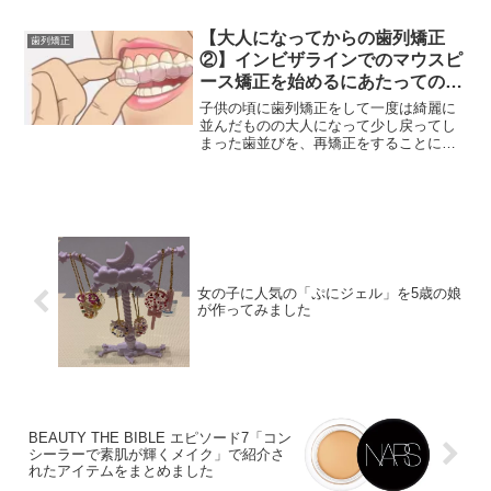
た。子供の歯列矯正について、何歳で始
めたら良いか、治療の進め方、メリッ
【大人になってからの歯列矯正
歯列矯正
ト・デメリットなどについて書きます。
②】インビザラインでのマウスピ
ース矯正を始めるにあたっての精
密検査
子供の頃に歯列矯正をして一度は綺麗に
並んだものの大人になって少し戻ってし
まった歯並びを、再矯正をすることにし
たので、背景や経過を記録していきたい
と思います。今回は、矯正を始めるにあ
たっての精密検査や治療計画についてご
紹介します。実際にかかった金額も記載
しますので、ご参考になさっていただけ
れば嬉しいです。
女の子に人気の「ぷにジェル」を5歳の娘
が作ってみました
BEAUTY THE BIBLE エピソード7「コン
シーラーで素肌が輝くメイク」で紹介さ
れたアイテムをまとめました