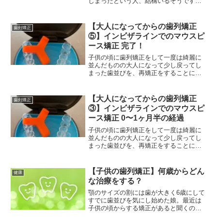
しまったという人、結構いるそうです。
私もその1人で、再矯正をしようか長い間
悩んできました。今回再矯正をすること
にしたので、背景や経過を記録していき
【大人になってからの歯列矯正
歯列矯正
たいと思います。今回は、再矯正を決意
⑤】インビザラインでのマウスピ
するに至った背景と矯正の種類について
ース矯正 完了！
ご紹介します。
子供の頃に歯列矯正をして一度は綺麗に
並んだものの大人になって少し戻ってし
まった歯並びを、再矯正をすることにし
たので、背景や経過を記録していきたい
と思います。今回は、最終的な結果をご
紹介します。
【大人になってからの歯列矯正
歯列矯正
③】インビザラインでのマウスピ
ース矯正 0〜1ヶ月半の経過
子供の頃に歯列矯正をして一度は綺麗に
並んだものの大人になって少し戻ってし
まった歯並びを、再矯正をすることにし
たので、背景や経過を記録していきたい
と思います。今回は、矯正開始後0〜1ヶ
月半の経過をご紹介します。始める前に
【子供の歯列矯正】何歳からどん
健康
は考えていなかった意外なデメリットも
な治療をする？
ご紹介しますので、参考になさっていた
だければ嬉しいです。
顎のサイズの割には歯が大きく6歳にして
すでに歯並びを気にし始めた娘。最近は
子供の頃からする矯正があると聞くの
で、矯正歯科に相談しに行ってきまし