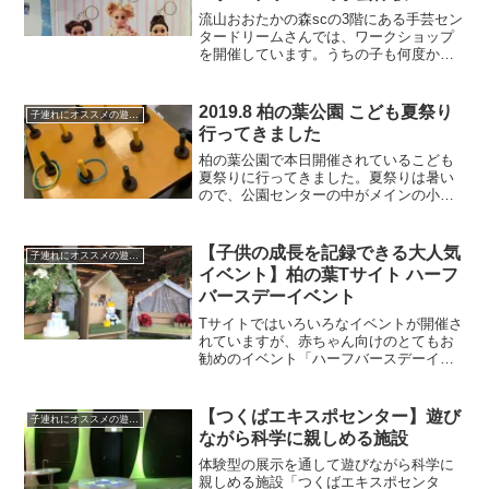
流山おおたかの森scの3階にある手芸セン
タードリームさんでは、ワークショップ
を開催しています。うちの子も何度かス
ペシャルワークショップに参加したこと
があります。来月も開催されるようなの
で、ご紹介します。
2019.8 柏の葉公園 こども夏祭り
子連れにオススメの遊び場
行ってきました
柏の葉公園で本日開催されているこども
夏祭りに行ってきました。夏祭りは暑い
ので、公園センターの中がメインの小規
模な感じになっていました。
【子供の成長を記録できる大人気
子連れにオススメの遊び場
イベント】柏の葉Tサイト ハーフ
バースデーイベント
Tサイトではいろいろなイベントが開催さ
れていますが、赤ちゃん向けのとてもお
勧めのイベント「ハーフバースデーイベ
ント」について、実際に参加した際の様
子や感想も合わせてご紹介します。
【つくばエキスポセンター】遊び
子連れにオススメの遊び場
ながら科学に親しめる施設
体験型の展示を通して遊びながら科学に
親しめる施設「つくばエキスポセンタ