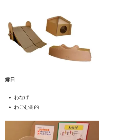
縁日
わなげ
わごむ射的