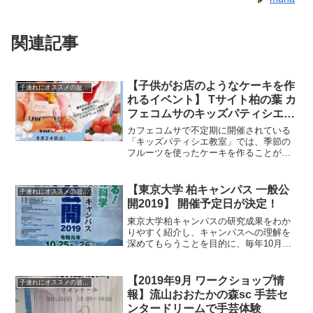
関連記事
【子供がお店のようなケーキを作
子連れにオススメの遊び場
れるイベント】 Tサイト柏の葉 カ
フェコムサのキッズパティシエ教
室
カフェコムサで不定期に開催されている
「キッズパティシエ教室」では、季節の
フルーツを使ったケーキを作ることがで
きます。娘もお気に入りでリピートして
いるおすすめのイベントです！
【東京大学 柏キャンパス 一般公
子連れにオススメの遊び場
開2019】 開催予定日が決定！
東京大学柏キャンパスの研究成果をわか
りやすく紹介し、キャンパスへの理解を
深めてもらうことを目的に、毎年10月末
に一般公開が開催されています。2019年
の開催予定日が決定しました。詳細はま
だこれから発表のようなので、またフォ
【2019年9月 ワークショップ情
子連れにオススメの遊び場
ローしていきたいと思います。
報】流山おおたかの森sc 手芸セ
ンタードリームで手芸体験