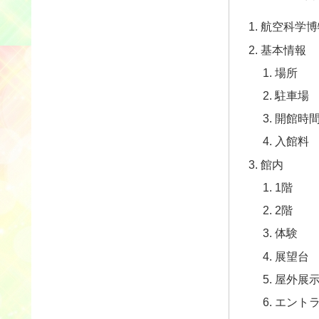
航空科学博
基本情報
場所
駐車場
開館時
入館料
館内
1階
2階
体験
展望台
屋外展
エント