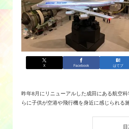
X
Facebook
はてブ
昨年8月にリニューアルした成田にある航空科
らに子供が空港や飛行機を身近に感じられる
目