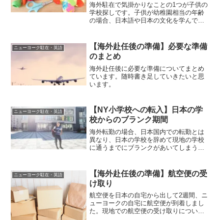
海外駐在で気掛かりなことの1つが子供の
学校探しです。子供が幼稚園相当の年齢
の場合、日本語や日本の文化を学んでほ
しいと日本人幼稚園に入れる方も多いの
ではないでしょうか。NYにある日本人幼
稚園についてまとめました。
【海外赴任後の準備】必要な準備
ニューヨーク駐在・英語
のまとめ
海外赴任後に必要な準備についてまとめ
ています。随時書き足していきたいと思
います。
【NY小学校への転入】日本の学
ニューヨーク駐在・英語
校からのブランク期間
海外転勤の場合、日本国内での転勤とは
異なり、日本の学校を辞めて現地の学校
に通うまでにブランクがあいてしまうこ
とがあります。我が家は日本からニュー
ヨークの学校に転入しましたが、2〜3週
間ほど学校に通えない期間がありまし
【海外赴任後の準備】航空便の受
ニューヨーク駐在・英語
た。義務教育の年齢なのに何週間も学校
け取り
に行けないことへの不安などもあったの
で、その時のことについてご紹介しま
航空便を日本の自宅から出して2週間、ニ
す。
ューヨークの自宅に航空便が到着しまし
た。現地での航空便の受け取りについて
ご紹介します。