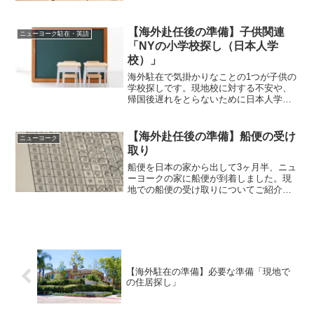
【海外赴任後の準備】子供関連
ニューヨーク駐在・英語
「NYの小学校探し（日本人学
校）」
海外駐在で気掛かりなことの1つが子供の
学校探しです。現地校に対する不安や、
帰国後遅れをとらないために日本人学校
に通う方も多いです。住居を決める際に
も、スクールバスの経路などの学校のこ
とは重要になってきます。
【海外赴任後の準備】船便の受け
ニューヨーク
取り
船便を日本の家から出して3ヶ月半、ニュ
ーヨークの家に船便が到着しました。現
地での船便の受け取りについてご紹介し
ます。
【海外駐在の準備】必要な準備「現地で
の住居探し」