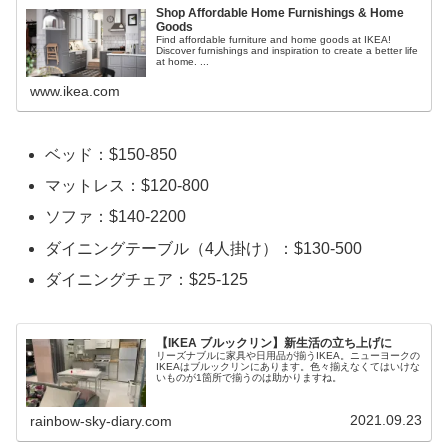
Shop Affordable Home Furnishings & Home
Goods
Find affordable furniture and home goods at IKEA!
Discover furnishings and inspiration to create a better life
at home. ...
www.ikea.com
ベッド：$150-850
マットレス：$120-800
ソファ：$140-2200
ダイニングテーブル（4人掛け）：$130-500
ダイニングチェア：$25-125
【IKEA ブルックリン】新生活の立ち上げに
リーズナブルに家具や日用品が揃うIKEA。ニューヨークの
IKEAはブルックリンにあります。色々揃えなくてはいけな
いものが1箇所で揃うのは助かりますね。
2021.09.23
rainbow-sky-diary.com