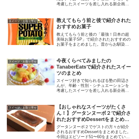
考慮したスイーツを差し入れる新企画
「Tanaber Eats（たなばーいーつ）」で
紹介されたスイーツをまとめています。
今回は女優の永野芽郁さんのご注文でし
教えてもらう前と後で紹介された
スイーツ・お取り寄せ
た。
おすすめお菓子
教えてもらう前と後の「最強！日本の超
美味お菓子SP」で紹介されたおすすめの
お菓子をまとめました。昔からお馴染み
の商品から最新のものまで色々と紹介さ
れていました。おすすめのおつまみお菓
子2,500種類を食べたポテチ神
今夜くらべてみましたの
スイーツ・お取り寄せ
LOVER「橋本崇宏さん」...
TanaberEatsで紹介されたスイー
ツのまとめ
スイーツ好きで知られるぼる塾の田辺さ
んが、年齢・性別・シチュエーションを
考慮したスイーツを差し入れる新企画
「Tanaber Eats（たなばーいーつ）」で
紹介されたスイーツをまとめています。
【おしゃれなスイーツがたくさ
スイーツ・お取り寄せ
ん！】グータンヌーボ２で紹介さ
れたおすすめDessertをまとめま
した（エピソード51〜60）
グータンヌーボ２でゲストの方々が紹介
されるおすすめDessertをまとめました。
今回はエピソード51〜60をまとめていま