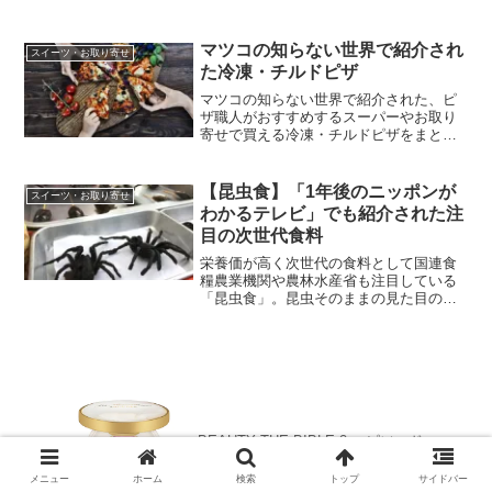
す。お店のHPやWebshop等からお取り寄
せできるものはその情報も載せていま
す。おしゃれなお店やスイーツを探して
マツコの知らない世界で紹介され
スイーツ・お取り寄せ
いる方の参考になれば嬉しいです。
た冷凍・チルドピザ
マツコの知らない世界で紹介された、ピ
ザ職人がおすすめするスーパーやお取り
寄せで買える冷凍・チルドピザをまとめ
ました。冷凍・チルドピザは値段が安く
て長期保存可能ということで、人気ピザ
店も冷凍・チルドピザ業界に参入してき
【昆虫食】「1年後のニッポンが
スイーツ・お取り寄せ
ているそうです。
わかるテレビ」でも紹介された注
目の次世代食料
栄養価が高く次世代の食料として国連食
糧農業機関や農林水産省も注目している
「昆虫食」。昆虫そのままの見た目のも
のはまだ躊躇してしまうという方も多い
と思いますが、見た目では昆虫食とわか
らないものだとチャレンジしやすいので
はないでしょうか。
BEAUTY THE BIBLE 2 エピソード
11「透明感をつくるメイク」で紹介され
たアイテムのまとめ
メニュー
ホーム
検索
トップ
サイドバー