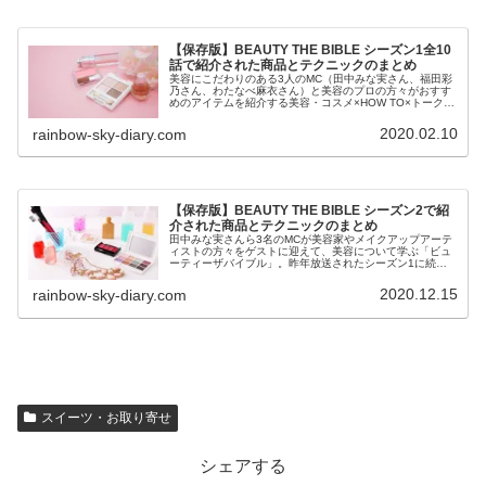
【保存版】BEAUTY THE BIBLE シーズン1全10
話で紹介された商品とテクニックのまとめ
美容にこだわりのある3人のMC（田中みな実さん、福田彩
乃さん、わたなべ麻衣さん）と美容のプロの方々がおすす
めのアイテムを紹介する美容・コスメ×HOW TO×トーク番
組「ビューティザバイブル」。全10話の各放送回で紹介さ
れた商品とテクニックをまとめています。
2020.02.10
rainbow-sky-diary.com
【保存版】BEAUTY THE BIBLE シーズン2で紹
介された商品とテクニックのまとめ
田中みな実さんら3名のMCが美容家やメイクアップアーテ
ィストの方々をゲストに迎えて、美容について学ぶ「ビュ
ーティーザバイブル」。昨年放送されたシーズン1に続き
待望のシーズン2の放送が開始されました！
2020.12.15
rainbow-sky-diary.com
スイーツ・お取り寄せ
シェアする