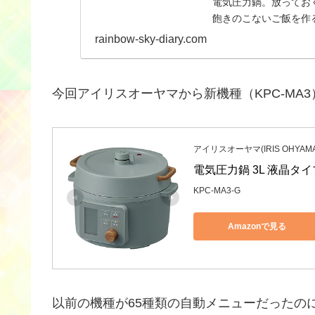
電気圧力鍋。放ってお
飽きのこないご飯を作
が食べられるので、仕
rainbow-sky-diary.com
今回アイリスオーヤマから新機種（KPC-MA
アイリスオーヤマ(IRIS OHYAMA
電気圧力鍋 3L 液晶タイプ
KPC-MA3-G
Amazonで見る
以前の機種が65種類の自動メニューだったの