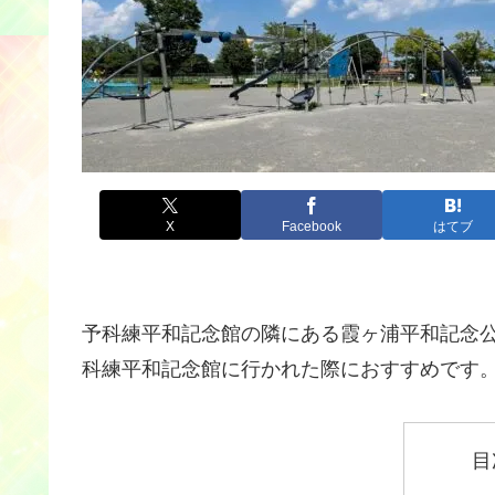
X
Facebook
はてブ
予科練平和記念館の隣にある霞ヶ浦平和記念
科練平和記念館に行かれた際におすすめです
目