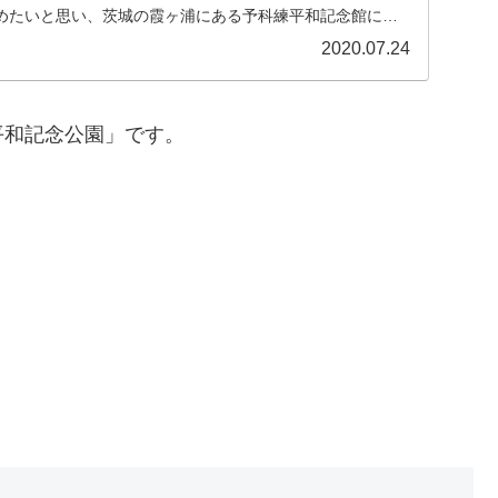
めたいと思い、茨城の霞ヶ浦にある予科練平和記念館に行
どの程度理解できるかについても併せてご紹介したいと思い
2020.07.24
平和記念公園」です。