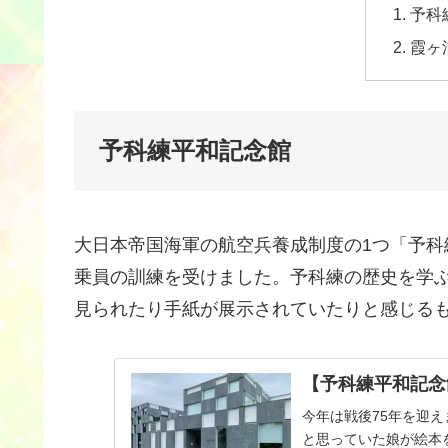
予科
霞ヶ
予科練平和記念館
大日本帝国海軍の航空兵養成制度の1つ「予科
乗員の訓練を受けました。予科練の歴史を学
見られたり手紙が展示されていたりと感じる
【予科練平和記念
今年は戦後75年を迎
と思っていた娘が絵本