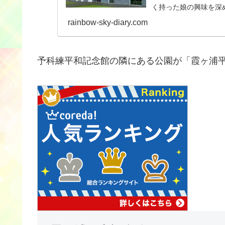
く持った娘の興味を深
ってきました。6歳で
rainbow-sky-diary.com
ます。
予科練平和記念館の隣にある公園が「霞ヶ浦