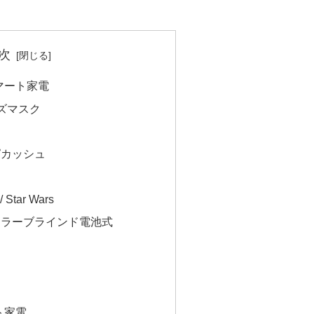
次
マート家電
ズマスク
ピカッシュ
 Star Wars
ローラーブラインド電池式
ト家電