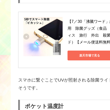
【7／30「沸騰ワード」紹
用　除菌グッズ（食品
ィス　旅行　外出　殺
ド）【メール便送料無料
楽天市場で見る
スマホに繋ぐことでUVが照射される除菌ライ
そうです。
ポケット温度計