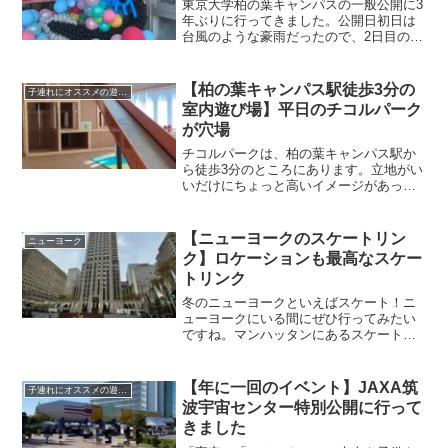
東京大学柏の葉キャンパスの一般公開に3
年ぶりに行ってきました。公開日初日は
台風のような豪雨だったので、2日目の土
曜日に子供2人連れで行ってきましたので
レポートします。とてもおすすめのイベ
ントなので、まだ行かれたことのない方
【柏の葉キャンパス駅徒歩3分の
子連れにオススメの遊び場
はぜひ来年行ってみてください。
室内遊び場】平日のチコルパーク
が穴場
チコルパークは、柏の葉キャンパス駅か
ら徒歩3分のところにあります。立地がい
いだけにちょっと高いイメージがあった
のですが、0歳児と行ったところ意外とリ
ーズナブルで良かったのでご紹介しま
す。
【ニューヨークのスケートリン
ニューヨーク
ク】ロケーションも最高なスケー
トリンク
冬のニューヨークといえばスケート！ニ
ューヨークにいる間にぜひ行ってみたい
ですね。マンハッタンにあるスケートリ
ンクをご紹介します。子供にスケートを
習わせてみたいと思っている方もいらっ
しゃるかと思いますので、スケートスク
【年に一回のイベント】JAXA筑
子連れにオススメの遊び場
ールの有無も記載しています。
波宇宙センター特別公開に行って
きました