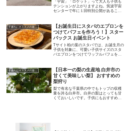
「宇宙」「ロケット」って大人も子供も
テンションが上がりますよね。筑波宇宙
センターで年に１回特別公開があること
をご存知ですか？広い敷地が公開され、
多くの施設を見ることができる貴重な機
会です。今年の特別公開に行ってみたの
【お誕生日にスタバのエプロンを
子連れにオススメの遊び場
でレポートします。
つけてパフェを作ろう！】スター
バックス お誕生日イベント
Tサイト柏の葉のスタバでは、お誕生月の
子供を対象に、可愛い子供サイズのスタ
バエプロンをつけてワッフルパフェを作
ることができるバースデーイベントを開
催しています。おすすめイベントなので
ご紹介します！
【日本一の梨の生産地 白井市の
子連れにオススメの遊び場
甘くて美味しい梨】 おすすめの
梨狩り
梨で有名な千葉県の中でもトップの収穫
量を誇る白井市。白井の梨はとっても甘
くておいしいです。子供にもおすすめの
白井の梨狩りをレポートします。