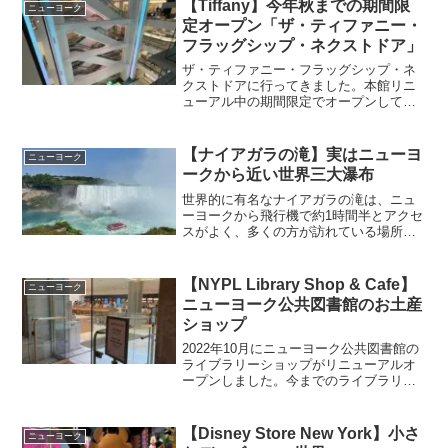
【Tiffany】今年秋までの期間限
ニューヨーク
定オープン「ザ・ティファニー・
フラッグシップ・ネクストドア」
ザ・ティファニー・フラッグシップ・ネ
クストドアに行ってきました。本館リニ
ューアル中の期間限定でオープンしてい
ますが、4フロアにわたり多くのコレクシ
ョンが展示されていて、仮の店舗とは思
えない豪華さでした。
【ナイアガラの滝】実はニューヨ
ニューヨーク
ークから近い世界三大瀑布
世界的に有名なナイアガラの滝は、ニュ
ーヨークから飛行機で約1時間半とアクセ
スがよく、多くの方が訪れている場所で
す。
【NYPL Library Shop & Cafe】
ニューヨーク
ニューヨーク公共図書館のお土産
ショップ
2022年10月にニューヨーク公共図書館の
ライブラリーショップがリニューアルオ
ープンしました。今までのライブラリー
ショップよりさらに広くなり、品揃えも
豊富になっています。
【Disney Store New York】小さ
ニューヨーク