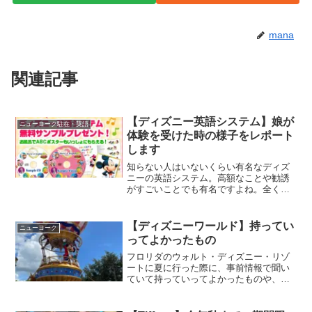
mana
関連記事
【ディズニー英語システム】娘が
ニューヨーク駐在・英語
体験を受けた時の様子をレポート
します
知らない人はいないくらい有名なディズ
ニーの英語システム。高額なことや勧誘
がすごいことでも有名ですよね。全く興
味がなかった我が家がショッピングモー
ルのブースをきっかけに、体験レッスン
を受けて入会するまでのことについて書
【ディズニーワールド】持ってい
ニューヨーク
いています。
ってよかったもの
フロリダのウォルト・ディズニー・リゾ
ートに夏に行った際に、事前情報で聞い
ていて持っていってよかったものや、持
っていった方がよかったなと思うものに
ついてまとめています。