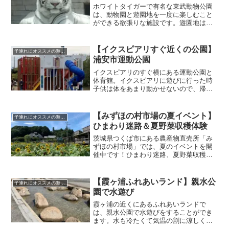
ホワイトタイガーで有名な東武動物公園
は、動物園と遊園地を一度に楽しむこと
ができる欲張りな施設です。遊園地は子
供も楽しめるアトラクションが多く、動
物園では珍しい動物を見たり餌やりをす
ることもでき、親子で楽しむことができ
【イクスピアリすぐ近くの公園】
子連れにオススメの遊び場
ます。
浦安市運動公園
イクスピアリのすぐ横にある運動公園と
体育館。イクスピアリに遊びに行った時
子供は体をあまり動かせないので、帰り
にここによると喜びます！
【みずほの村市場の夏イベント】
子連れにオススメの遊び場
ひまわり迷路＆夏野菜収穫体験
茨城県つくば市にある農産物直売所「み
ずほの村市場」では、夏のイベントを開
催中です！ひまわり迷路、夏野菜収穫体
験、ザリガニ釣りなどを楽しめます。収
穫できる野菜の種類が豊富で、子供にと
って貴重な経験になること間違いなしで
【霞ヶ浦ふれあいランド】親水公
子連れにオススメの遊び場
す。
園で水遊び
霞ヶ浦の近くにあるふれあいランドで
は、親水公園で水遊びをすることができ
ます。水も冷たくて気温の割に涼しく快
適に過ごせました。