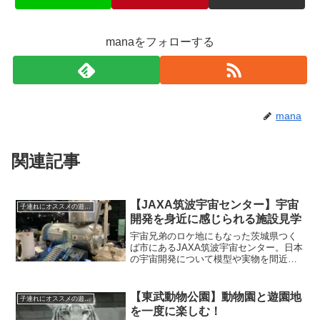
manaをフォローする
mana
関連記事
【JAXA筑波宇宙センター】宇宙
子連れにオススメの遊び場
開発を身近に感じられる施設見学
宇宙兄弟のロケ地にもなった茨城県つく
ば市にあるJAXA筑波宇宙センター。日本
の宇宙開発について模型や実物を間近に
見ながら学ぶことができる貴重な施設で
す。通常は予約不要ですが、2020年8月現
在は完全予約制となっています。
【東武動物公園】動物園と遊園地
子連れにオススメの遊び場
を一度に楽しむ！