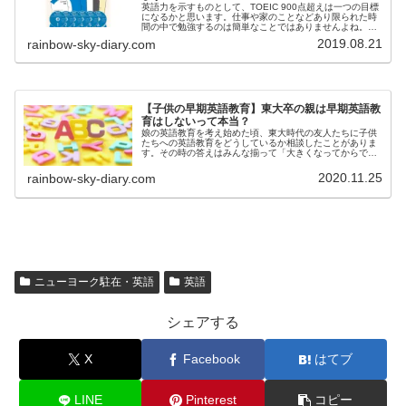
英語力を示すものとして、TOEIC 900点超えは一つの目標
になるかと思います。仕事や家のことなどあり限られた時
間の中で勉強するのは簡単なことではありませんよね。限
られた時間の中で私が実践し短期間で900点を超えた方法
2019.08.21
rainbow-sky-diary.com
をご紹介します。
【子供の早期英語教育】東大卒の親は早期英語教
育はしないって本当？
娘の英語教育を考え始めた頃、東大時代の友人たちに子供
たちへの英語教育をどうしているか相談したことがありま
す。その時の答えはみんな揃って「大きくなってからで十
分」。果たして本当にそうなのでしょうか。メディアに出
ている方々の意見も踏まえて考えました。
2020.11.25
rainbow-sky-diary.com
ニューヨーク駐在・英語
英語
シェアする
X
Facebook
はてブ
LINE
Pinterest
コピー