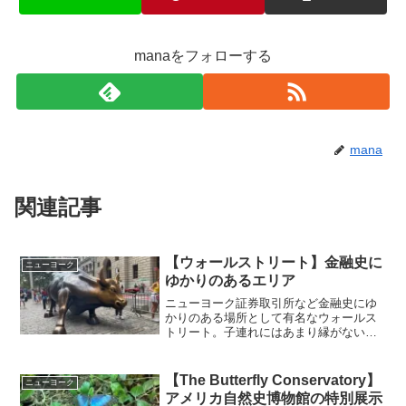
manaをフォローする
mana
関連記事
【ウォールストリート】金融史に
ニューヨーク
ゆかりのあるエリア
ニューヨーク証券取引所など金融史にゆ
かりのある場所として有名なウォールス
トリート。子連れにはあまり縁がないか
と思っていましたが、意外にも小学生く
らいの子であれば一緒に楽しめる場所で
した。
【The Butterfly Conservatory】
ニューヨーク
アメリカ自然史博物館の特別展示