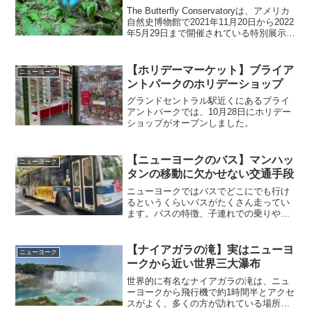
The Butterfly Conservatoryは、アメリカ
自然史博物館で2021年11月20日から2022
年5月29日まで開催されている特別展示で
す。温室の中の自然に近い環境で様々な
種類の蝶々が舞う様子を見ることができ
ます。アメリカ自...
【ホリデーマーケット】ブライア
ニューヨーク
ントパークのホリデーショップ
グランドセントラル駅近くにあるブライ
アントパークでは、10月28日にホリデー
ショップがオープンしました。
【ニューヨークのバス】マンハッ
ニューヨーク
タンの移動に欠かせない交通手段
ニューヨークではバスでどこにでも行け
るというくらいバスがたくさん走ってい
ます。バスの特徴、子連れでの乗りやす
さについてご紹介します。
【ナイアガラの滝】実はニューヨ
ニューヨーク
ークから近い世界三大瀑布
世界的に有名なナイアガラの滝は、ニュ
ーヨークから飛行機で約1時間半とアクセ
スがよく、多くの方が訪れている場所で