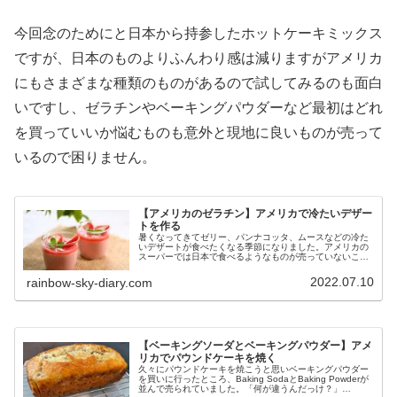
今回念のためにと日本から持参したホットケーキミックス
ですが、日本のものよりふんわり感は減りますがアメリカ
にもさまざまな種類のものがあるので試してみるのも面白
いですし、ゼラチンやベーキングパウダーなど最初はどれ
を買っていいか悩むものも意外と現地に良いものが売って
いるので困りません。
【アメリカのゼラチン】アメリカで冷たいデザー
トを作る
暑くなってきてゼリー、パンナコッタ、ムースなどの冷た
いデザートが食べたくなる季節になりました。アメリカの
スーパーでは日本で食べるようなものが売っていないこと
もあり、自宅で作ることにしました。ゼラチンを使うレシ
ピはウェブ上にたくさんありますし、作り方も簡単なので
2022.07.10
rainbow-sky-diary.com
おすすめです！
【ベーキングソーダとベーキングパウダー】アメ
リカでパウンドケーキを焼く
久々にパウンドケーキを焼こうと思いベーキングパウダー
を買いに行ったところ、Baking SodaとBaking Powderが
並んで売られていました。「何が違うんだっけ？」