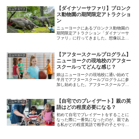
ん。クレヨンやファンデーションのバリ
エーションも多く、とても興味深いで
【ダイナソーサファリ】ブロンク
ニューヨーク
す。
ス動物園の期間限定アトラクショ
ン
ニューヨークにあるブロンクス動物園の
期間限定アトラクション「ダイナソーサ
ファリ」に行ってきました。想像以上に
迫力のある巨大な恐竜がたくさん展示さ
れていて、まさに恐竜版サファリに行っ
たかのような気分になれるアトラクショ
【アフタースクールプログラム】
ニューヨーク
ンでした。
ニューヨークの現地校のアフター
スクールってどんな感じ？
娘はニューヨークの現地校に通い始めて
半月でアフタースクールプログラムに参
加し始めました。アフタースクールプロ
グラムとは何か、英語にまだあまり慣れ
ていない中でお友達もいない娘がアフタ
ースクールプログラムに参加して大丈夫
【自宅でのプレイデート】親の英
ニューヨーク
だったかなどをご紹介したいと思いま
語はどの程度必要になる？
す。
初めて自宅でプレイデートをすることに
なった際に一番気になったのが、親であ
る私がどの程度英語で相手の子とやり取
りをする必要があるかということでし
た。自宅でのプレイデートを重ねる中で