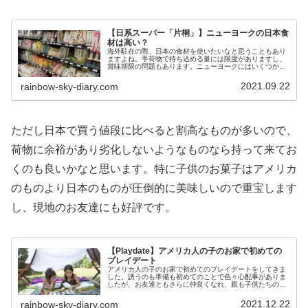
【日系スーパー「片桐」】ニューヨークの日本食
材は高い？
海外駐在の際、日本の食材を使いたいなと思うこともあり
ますよね。手荷物で持ち込める量には限度がありますし、
賞味期限の問題もあります。ニューヨークにはいくつかの
日系スーパーがありますが、今回は「片桐」についてご紹
介します。
2021.09.22
rainbow-sky-diary.com
ただし日本で買う値段に比べると割高なものが多いので、
荷物に余裕があり劣化しないようなものなら持って来てお
くのも良いかなと思います。特に子供のお菓子はアメリカ
のものより日本のものが圧倒的に美味しいので重宝します
し、現地のお友達にも好評です。
【Playdate】アメリカ人の子のお家で初めての
プレイデート
アメリカ人の子のお家で初めてのプレイデートをしてきま
した。誘うのも準備も初めてのことで色々心配事がありま
したが、お友達ともさらに仲良くなれ、親も子供たちの状
況をより良く知れてとてもいい機会になりました！
2021.12.22
rainbow-sky-diary.com