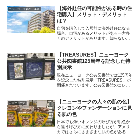
【海外赴任の可能性がある時の住
ニューヨーク駐在・英語
宅購入】メリット・デメリット
は？
自宅を購入して入居前に海外赴任になる
場合、自宅があるメリットがある一方多
くのデメリットがあります。知らないと
購入してから慌てることになるので、把
握した上で納得して購入したいですね。
【TREASURES】ニューヨーク
ニューヨーク
公共図書館125周年を記念した特
別展示
現在ニューヨーク公共図書館では125周年
を記念した特別展示「TREASURES」が
開催されています。公共図書館のコレク
ションの中から特別なアイテムが展示さ
れていて、予約をすれば無料で見ること
ができます。
【ニューヨークの人々の肌の色】
ニューヨーク
クレヨンやファンデーションに見
る肌の色
日本でも薄いオレンジの呼び方が肌色か
ら違う呼び方に変わりましたが、アメリ
カではさらにさまざまな肌の色があるの
でどれが「肌色」ということができませ