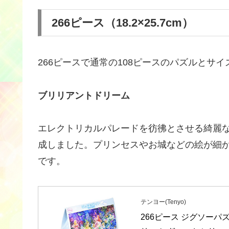
266ピース（18.2×25.7cm）
266ピースで通常の108ピースのパズルとサ
ブリリアントドリーム
エレクトリカルパレードを彷彿とさせる綺麗な
成しました。プリンセスやお城などの絵が細
です。
テンヨー(Tenyo)
266ピース ジグソーパ