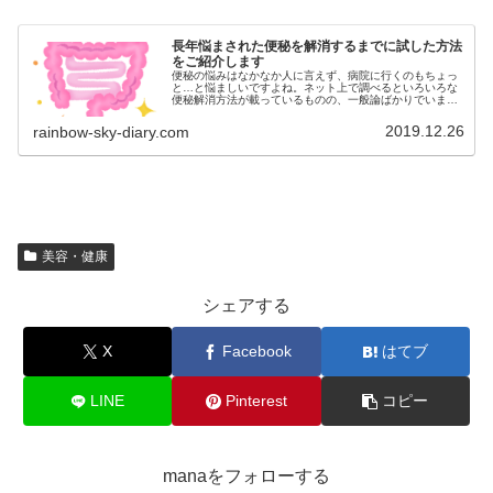
長年悩まされた便秘を解消するまでに試した方法
をご紹介します
便秘の悩みはなかなか人に言えず、病院に行くのもちょっ
と…と悩ましいですよね。ネット上で調べるといろいろな
便秘解消方法が載っているものの、一般論ばかりでいまい
ち効果が無いと感じていませんか？長く便秘に悩み解消に
至るまでに試した方法をご紹介します！体質により効果あ
2019.12.26
rainbow-sky-diary.com
るなしが異なるとは思いますが、何か参考になるものがあ
れば嬉しいです。
美容・健康
シェアする
X
Facebook
はてブ
LINE
Pinterest
コピー
manaをフォローする