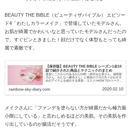
BEAUTY THE BIBLE（ビューティザバイブル） エピソー
ド4「わたしカラーメイク」で登場していたモデルさん。
お肌が綺麗でかわいいなと思っていたモデルさんだったの
で、すぐピンときました！顔だけでなく体型もとっても綺
麗で素敵です。
【保存版】BEAUTY THE BIBLE シーズン1全10
話で紹介された商品とテクニックのまとめ
美容にこだわりのある3人のMC（田中みな実さん、福田彩
乃さん、わたなべ麻衣さん）と美容のプロの方々がおすす
めのアイテムを紹介する美容・コスメ×HOW TO×トーク番
組「ビューティザバイブル」。全10話の各放送回で紹介さ
れた商品とテクニックをまとめています。
2020.02.10
rainbow-sky-diary.com
メイクさんに「ファンデを塗らない方が綺麗だから極力最
小限にしている」と言わしめるほどの美肌。その美肌を作
り出しているのが腸活だそうです。