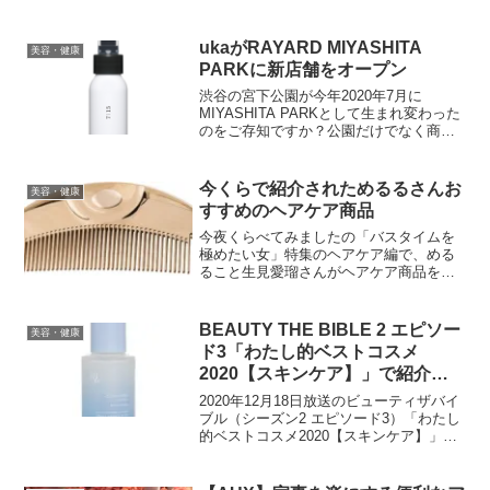
テムやテクニックをまとめました。
ukaがRAYARD MIYASHITA
美容・健康
PARKに新店舗をオープン
渋谷の宮下公園が今年2020年7月に
MIYASHITA PARKとして生まれ変わった
のをご存知ですか？公園だけでなく商業
施設もあり、その中にukaの4店舗目のシ
ョップも入っています。密を避けるた
め、8月6日までは予約が必要でそれ以降
今くらで紹介されためるるさんお
美容・健康
も入場制限を行う可能性がありますが、
すすめのヘアケア商品
新しいMIYASHITA PARK、落ち着いたら
行ってみたいですね。
今夜くらべてみましたの「バスタイムを
極めたい女」特集のヘアケア編で、める
ること生見愛瑠さんがヘアケア商品を紹
介されました。お風呂上がりのケアに２
時間もかけるというめるるさんのおすす
め商品、気になりますね。
BEAUTY THE BIBLE 2 エピソー
美容・健康
ド3「わたし的ベストコスメ
2020【スキンケア】」で紹介さ
れたアイテムのまとめ
2020年12月18日放送のビューティザバイ
ブル（シーズン2 エピソード3）「わたし
的ベストコスメ2020【スキンケア】」で
紹介されたアイテムをまとめました。今
回はビューティエディターとして活躍さ
れている安倍佐和子さんが2020年のキー