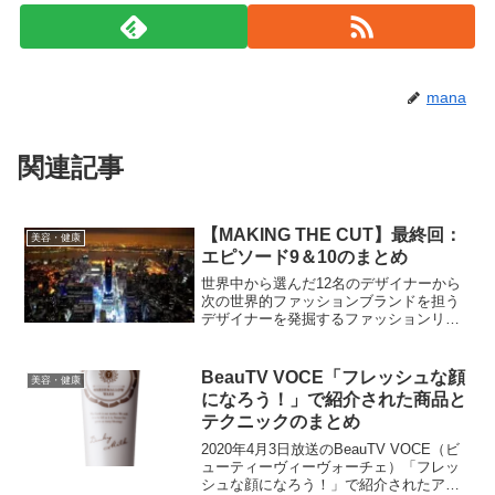
mana
関連記事
【MAKING THE CUT】最終回：
美容・健康
エピソード9＆10のまとめ
世界中から選んだ12名のデザイナーから
次の世界的ファッションブランドを担う
デザイナーを発掘するファッションリア
リティー番組「MAKING THE CUT」。パ
リや日本を舞台にした素敵なショーとデ
ザイナー達の人柄に惹かれる番組です。
BeauTV VOCE「フレッシュな顔
美容・健康
今回はニューヨークでの最終回エピソー
になろう！」で紹介された商品と
ド9とエピソード10についてまとめまし
テクニックのまとめ
た。
2020年4月3日放送のBeauTV VOCE（ビ
ューティーヴィーヴォーチェ）「フレッ
シュな顔になろう！」で紹介されたアイ