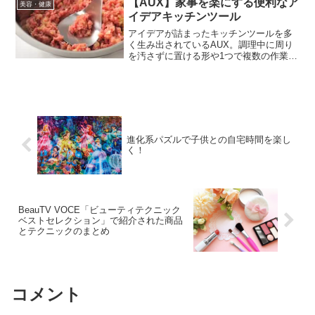
【AUX】家事を楽にする便利なア
美容・健康
ワー...
イデアキッチンツール
アイデアが詰まったキッチンツールを多
く生み出されているAUX。調理中に周り
を汚さずに置ける形や1つで複数の作業が
できる形など、便利に使えるよう工夫さ
れているキッチンツールが多く、日々の
家事を少し楽にしてくれます！
進化系パズルで子供との自宅時間を楽し
く！
BeauTV VOCE「ビューティテクニック
ベストセレクション」で紹介された商品
とテクニックのまとめ
コメント