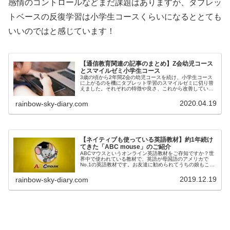
感情のコントロールなどまだ課題はありますが、タブレッ
トベースの反復学習は小学生コースくらいになるととても
いいのではと感じています！
【通信教育関連の記事のまとめ】Z会幼児コース
とスマイルゼミ小学生コース
3歳の頃から2年間Z会の幼児コースを続け、小学生コース
に上がるのを機にタブレット学習のスマイルゼミに切り替
えました。それぞれの特徴や良さ、これから改善していき
たいことなどについて書いた記事をまとめています。海外
赴任予定もあるので、海外で使う場合のことについても書
2020.04.19
rainbow-sky-diary.com
いています。
【ネイティブも使っている英語教材】約1年続け
てきた「ABC mouse」のご紹介
ABCマウスというオンライン英語教材をご存知ですか？世
界中で使われている教材で、英語が母国語のアメリカで
No.1の英語教材です。お友達に勧められてうちの娘もこち
らを始めて1年ほどになりますが、本当におすすめです！
ABCマウスを1年間続けてきた感想も含めてご紹介いたし
2019.12.19
rainbow-sky-diary.com
ます。