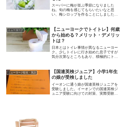
スーパーに梅が並ぶ季節になりました
ね。旬の梅を感じてもらいたいなと思
い、梅シロップを作ることにしました。
作業が簡単なので小さい子も一緒に楽し
めます！
【ニューヨークでトイトレ】何歳
ニューヨーク
から始める？メリット・デメリッ
トは？
日本とはトイレ事情が異なるニューヨー
ク。少しトイレに行き始めた息子ですが
気分次第なところもあり、積極的にトイ
トレすべきか悩んでいます。今回は、周
りの子たちをみていて感じるニューヨー
クのトイトレ事情やメリット・デメリッ
【国連英検ジュニア】小学1年生
ニューヨーク駐在・英語
トについて書きたいと思います。
の娘が受検しました
イーオンに通う娘が国連英検ジュニアを
受験しました。イーオンでの国連英検ジ
ュニア受験に向けての対策、実際受験し
た際のことについて書いています。