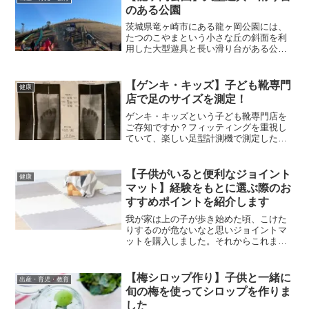
のある公園
茨城県竜ヶ崎市にある龍ヶ岡公園には、
たつのこやまという小さな丘の斜面を利
用した大型遊具と長い滑り台がある公園
があります。竜の尻尾を模していて子供
にとって楽しい遊具になっています。
【ゲンキ・キッズ】子ども靴専門
健康
店で足のサイズを測定！
ゲンキ・キッズという子ども靴専門店を
ご存知ですか？フィッティングを重視し
ていて、楽しい足型計測機で測定したデ
ータをもとに、子供の足のサイズにあっ
た靴を一緒に選んでもらえます。
【子供がいると便利なジョイント
健康
マット】経験をもとに選ぶ際のお
すすめポイントを紹介します
我が家は上の子が歩き始めた頃、こけた
りするのが危ないなと思いジョイントマ
ットを購入しました。それからこれまで3
種類を使い、ジョイントマット歴5年にな
ります。それぞれのジョイントマットに
利点と欠点があったのでご紹介します。
【梅シロップ作り】子供と一緒に
出産・育児・教育
どのようなジョイントマットにしようか
旬の梅を使ってシロップを作りま
迷われている方の参考になれば嬉しいで
した
す。