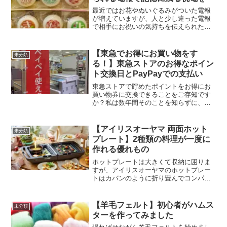
最近ではお花やぬいぐるみがついた電報
が増えていますが、人と少し違った電報
で相手にお祝いの気持ちを伝えられたら
いいですよね。そんな時におすすめなの
が、食べられるお菓子の電報です。見た
目も可愛く、飾った後には食べられるの
【東急でお得にお買い物をす
未分類
で、子供から大人まで喜ばれること間違
る！】東急ストアのお得なポイン
いなしです！結婚祝い、卒業・入学祝
ト交換日とPayPayでの支払い
い、七五三・誕生日のお祝いなどいろい
ろな場面で使えるお菓子の電報をご紹介
東急ストアで貯めたポイントをお得にお
します。
買い物券に交換できることをご存知です
か？私は数年間そのことを知らずに、普
通にポイントとして使用していました。
毎月ポイント交換日が2日間あるのでお見
逃しなく！
【アイリスオーヤマ 両面ホット
未分類
プレート】2種類の料理が一度に
作れる優れもの
ホットプレートは大きくて収納に困りま
すが、アイリスオーヤマのホットプレー
トはカバンのように折り畳んでコンパク
トに収納できます。さらにプレートが2枚
に分かれていてそれぞれ温度調節が可能
な優れもので、ホームパーティにもぴっ
【羊毛フェルト】初心者がハムス
未分類
たりです！
ターを作ってみました