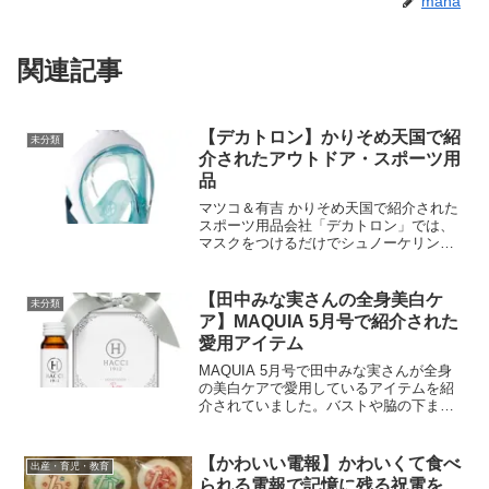
mana
関連記事
【デカトロン】かりそめ天国で紹
未分類
介されたアウトドア・スポーツ用
品
マツコ＆有吉 かりそめ天国で紹介された
スポーツ用品会社「デカトロン」では、
マスクをつけるだけでシュノーケリング
ができるマスクや2秒で設営できるテント
など画期的で面白い商品が販売されてい
ます。自社でデザインから販売まで行っ
【田中みな実さんの全身美白ケ
未分類
ているためリーズナブルなのも嬉しいで
ア】MAQUIA 5月号で紹介された
すね。
愛用アイテム
MAQUIA 5月号で田中みな実さんが全身
の美白ケアで愛用しているアイテムを紹
介されていました。バストや脇の下まで
くまなくケアしているのがすごいです！
これから日焼けが木になる季節になるの
で参考になります。
【かわいい電報】かわいくて食べ
出産・育児・教育
られる電報で記憶に残る祝電を