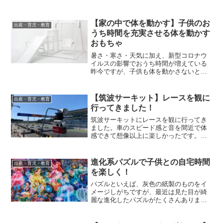
【家の中で体を動かす】子供のお
出産・育児・教育
うち時間を充実させる体を動かす
おもちゃ
暑さ・寒さ・天気に加え、新型コロナウ
イルスの影響でおうち時間が増えている
昨今ですが、子供も体を動かさないとス
トレスが溜まってしまいますよね。我が
家の6歳の娘と2歳の息子が使って活躍し
ている体を動かすおもちゃたちをご紹介
【筑波サーキット】レースを観に
出産・育児・教育
します。汎用性の高い大型のものから省
行ってきました！
スペースで遊べるものまであるので、ぜ
ひご覧ください。
筑波サーキットにレースを観に行ってき
ました。車のスピード感と音を間近で体
感できて想像以上に楽しかったです。車
好きの子はもちろん特に車が好きという
わけではない子も楽しめるのではないで
しょうか。
進化系パズルで子供との自宅時間
出産・育児・教育
を楽しく！
パズルといえば、灰色の紙製のものをイ
メージしがちですが、最近は見た目が綺
麗な進化したパズルがたくさんありま
す。ピースが外れにくくなっていたり、
作業スペースが小さくすんだりと子供と