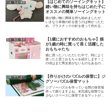
の自宅時間を楽しむのにおすすめです！
【はじめてのソーイングキット】
出産・育児・教育
縫い物に興味を持ちはじめた子に
オススメの簡単ソーイングキット
娘が縫い物に興味を持ち始めましたが、
いきなり本物の針を使うのは怖かったた
め、プラスチックの針を使って作れる
「はじめてのソーイングキット」シリー
ズを作ってみました。縫い方の基本を知
ることができ、完成品もとても可愛いの
【1歳におすすめのおもちゃ】娘
出産・育児・教育
でおすすめです。
が1歳の時に買って長く活躍した
おもちゃたち
娘に買った／いただいた中で、特によく
使ったと思うおもちゃを紹介します！こ
の頃はまだ男女差がないものもあるの
で、男の子へのプレゼントで使えそうな
ものもあります。最後の方にはお友達に
プレゼントできる気を使わせない金額の
【作りかけのパズルの保管に】ジ
出産・育児・教育
おもちゃも載せています。是非参考にな
グソーパズル保管マット
さってください。
ジグソーパズルを作っている間の保管場
所って困りますよね。未完成な状態でも
少ないスペースに保管できるマットがあ
ります。大きめの作品を作るときにとっ
ても便利です！