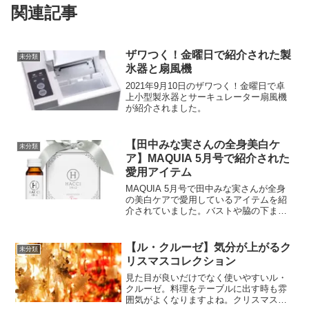
関連記事
ザワつく！金曜日で紹介された製
未分類
氷器と扇風機
2021年9月10日のザワつく！金曜日で卓
上小型製氷器とサーキュレーター扇風機
が紹介されました。
【田中みな実さんの全身美白ケ
未分類
ア】MAQUIA 5月号で紹介された
愛用アイテム
MAQUIA 5月号で田中みな実さんが全身
の美白ケアで愛用しているアイテムを紹
介されていました。バストや脇の下まで
くまなくケアしているのがすごいです！
これから日焼けが木になる季節になるの
で参考になります。
【ル・クルーゼ】気分が上がるク
未分類
リスマスコレクション
見た目が良いだけでなく使いやすいル・
クルーゼ。料理をテーブルに出す時も雰
囲気がよくなりますよね。クリスマスシ