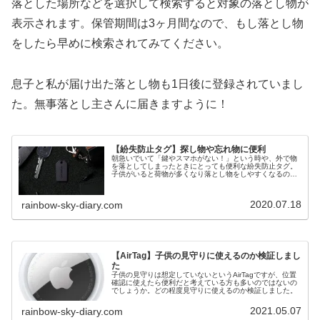
落とした場所などを選択して検索すると対象の落とし物が
表示されます。保管期間は3ヶ月間なので、もし落とし物
をしたら早めに検索されてみてください。
息子と私が届け出た落とし物も1日後に登録されていまし
た。無事落とし主さんに届きますように！
【紛失防止タグ】探し物や忘れ物に便利
朝急いでいて「鍵やスマホがない！」という時や、外で物
を落としてしまったときにとっても便利な紛失防止タグ。
子供がいると荷物が多くなり落とし物をしやすくなるので
これをつけておくと安心ですね。
2020.07.18
rainbow-sky-diary.com
【AirTag】子供の見守りに使えるのか検証しまし
た
子供の見守りは想定していないというAirTagですが、位置
確認に使えたら便利だと考えている方も多いのではないの
でしょうか。どの程度見守りに使えるのか検証しました。
2021.05.07
rainbow-sky-diary.com