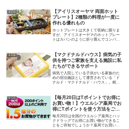
ーズンを目前にクリスマスコレクション
も出てきました。限定のシリーズは素敵
なデザインでクリスマス気分を高めてく
【アイリスオーヤマ 両面ホット
未分類
れます。
プレート】2種類の料理が一度に
作れる優れもの
ホットプレートは大きくて収納に困りま
すが、アイリスオーヤマのホットプレー
トはカバンのように折り畳んでコンパク
トに収納できます。さらにプレートが2枚
に分かれていてそれぞれ温度調節が可能
な優れもので、ホームパーティにもぴっ
【マクドナルドハウス】病気の子
未分類
たりです！
供を持つご家族を支える施設に私
たちができるサポート
病気で入院している子供がいる家族のた
めの宿泊施設として運営されている「ド
ナルド・マクドナルド・ハウス」。精神
的・肉体的・経済的負担を軽減するため
の施設ですが、その運営は寄付やボラン
ティアによって成り立っています。私た
【毎月20日はTポイントでお得に
未分類
ちにできるサポートもあるのでご紹介し
お買い物！】ウエルシア薬局でお
ます。
得にTポイントを使う方法をご存
知ですか？
毎月20日は全国のウエルシア薬局とハッ
クドラッグでお得にお買い物ができるこ
とをご存知でしょうか？薬局でお買い物