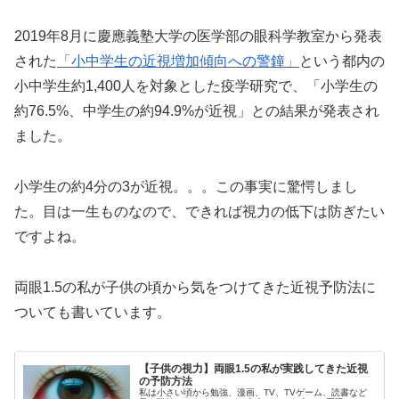
2019年8月に慶應義塾大学の医学部の眼科学教室から発表
された
「小中学生の近視増加傾向への警鐘」
という都内の
小中学生約1,400人を対象とした疫学研究で、「小学生の
約76.5%、中学生の約94.9%が近視」との結果が発表され
ました。
小学生の約4分の3が近視。。。この事実に驚愕しまし
た。目は一生ものなので、できれば視力の低下は防ぎたい
ですよね。
両眼1.5の私が子供の頃から気をつけてきた近視予防法に
ついても書いています。
【子供の視力】両眼1.5の私が実践してきた近視
の予防方法
私は小さい頃から勉強、漫画、TV、TVゲーム、読書など