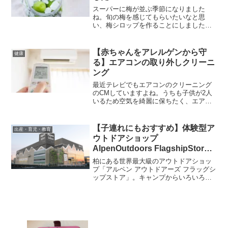
スーパーに梅が並ぶ季節になりました
ね。旬の梅を感じてもらいたいなと思
い、梅シロップを作ることにしました。
作業が簡単なので小さい子も一緒に楽し
めます！
【赤ちゃんをアレルゲンから守
健康
る】エアコンの取り外しクリーニ
ング
最近テレビでもエアコンのクリーニング
のCMしていますよね。うちも子供が2人
いるため空気を綺麗に保ちたく、エアコ
ンのクリーニングをしましたのでレポー
トします。
【子連れにもおすすめ】体験型ア
出産・育児・教育
ウトドアショップ
AlpenOutdoors FlagshipStore
柏店
柏にある世界最大級のアウトドアショッ
プ「アルペン アウトドアーズ フラッグシ
ップストア」。キャンプからいろいろな
スポーツまで豊富な品揃えで、初心者か
ら上級者まで一日楽しめます。キッズ向
けのエリアもあるので子供連れの方にも
おすすめです！