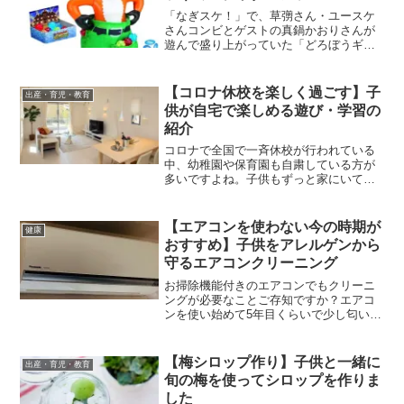
「なぎスケ！」で、草彅さん・ユースケ
さんコンビとゲストの真鍋かおりさんが
遊んで盛り上がっていた「どろぼうギツ
ネのマジックパンツ」。アナログなゲー
ムですが、パンツがあっという間に消え
たり宝石が散らばったりと、子供と遊ぶ
【コロナ休校を楽しく過ごす】子
出産・育児・教育
と盛り上がりそうです！
供が自宅で楽しめる遊び・学習の
紹介
コロナで全国で一斉休校が行われている
中、幼稚園や保育園も自粛している方が
多いですよね。子供もずっと家にいてお
友達と遊べないとストレスがたまる一
方、ずっと相手をする親もなかなか大変
です。今回は子供が1人でも遊べるもの
【エアコンを使わない今の時期が
健康
や、親が少し手を貸せばできるもの、一
おすすめ】子供をアレルゲンから
緒に楽しめるものをご紹介します。
守るエアコンクリーニング
お掃除機能付きのエアコンでもクリーニ
ングが必要なことご存知ですか？エアコ
ンを使い始めて5年目くらいで少し匂いが
するような気がして、クリーニングをし
たところ劇的に良くなりました！今回は
持ち帰らず分解洗浄するクリーニングを
【梅シロップ作り】子供と一緒に
出産・育児・教育
ご紹介します。
旬の梅を使ってシロップを作りま
した