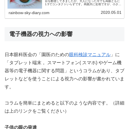
目を酷使してきましたが、大人になった今でも両眼ともに
1.5でコンタクトいらずです。両親共に近視ですが、小さい
頃から親が眼に気をつけてくれたおかげで近視になってい
ません。私が子供の頃から気をつけてきたことについて、
2020.05.01
rainbow-sky-diary.com
眼科系の学会で紹介されている内容も踏まえてご紹介しま
す。
電子機器の視力への影響
日本眼科医会の「園医のための
眼科検診マニュアル
」に
「タブレット端末， スマートフォン( スマホ) やゲーム機
器等の電子機器に関する問題」というコラムがあり、タブ
レットなどを使うことによる視力への影響が書かれていま
す。
コラムを簡単にまとめると以下のような内容です。（詳細
は上のリンクをご覧ください）
子供の眼の発達