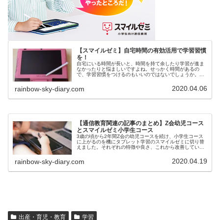
【スマイルゼミ】自宅時間の有効活用で学習習慣
を！
自宅にいる時間が長いと、時間を持て余したり学習が進ま
なかったりと悩ましいですよね。せっかく時間があるの
で、学習習慣をつけるのもいいのではないでしょうか。ス
マイルゼミは2週間試して合わなければ返金してもらえま
す！分量や学習内容など実際にやってみての様子もご紹介
2020.04.06
rainbow-sky-diary.com
します。
【通信教育関連の記事のまとめ】Z会幼児コース
とスマイルゼミ小学生コース
3歳の頃から2年間Z会の幼児コースを続け、小学生コース
に上がるのを機にタブレット学習のスマイルゼミに切り替
えました。それぞれの特徴や良さ、これから改善していき
たいことなどについて書いた記事をまとめています。海外
赴任予定もあるので、海外で使う場合のことについても書
2020.04.19
rainbow-sky-diary.com
いています。
出産・育児・教育
学習