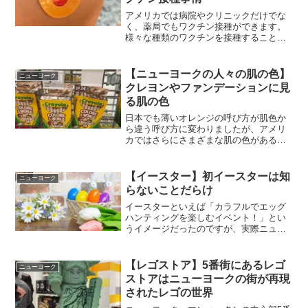
アメリカでは病院やクリニックだけでな
く、薬局でもワクチン接種ができます。
様々な種類のワクチンを接種することが
できるのですが、今回はインフルエンザ
ワクチンについて書きたいと思います。
【ニューヨークの人々の肌の色】
ニューヨーク
クレヨンやファンデーションに見
る肌の色
日本でも薄いオレンジの呼び方が肌色か
ら違う呼び方に変わりましたが、アメリ
カではさらにさまざまな肌の色があるの
でどれが「肌色」ということができませ
ん。クレヨンやファンデーションのバリ
エーションも多く、とても興味深いで
【イースター】初イースターは知
ニューヨーク
す。
らないことだらけ
イースターといえば「カラフルでエッグ
ハンティングを楽しむイベント！」とい
うイメージだったのですが、実際ニュー
ヨークでイースターを体験して初めて知
ったことも色々ありました。イースター
の持つ意味や子供たちが体験したイベン
【レゴストア】5番街にあるレゴ
ニューヨーク
トなどについてご紹介します。
ストアはニューヨークの街が再現
されたレゴの世界