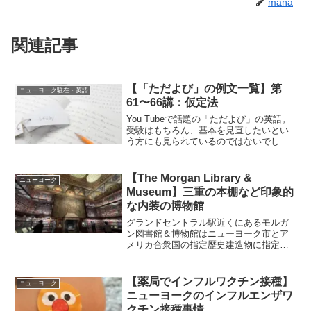
mana
関連記事
【「ただよび」の例文一覧】第
ニューヨーク駐在・英語
61〜66講：仮定法
You Tubeで話題の「ただよび」の英語。
受験はもちろん、基本を見直したいとい
う方にも見られているのではないでしょ
うか。わかりやすい説明で勉強になるの
ですが、パターンプラクティスをするに
は例文がまとまっていると便利だなと思
【The Morgan Library &
ニューヨーク
い備忘録を兼ねてまとめています。
Museum】三重の本棚など印象的
な内装の博物館
グランドセントラル駅近くにあるモルガ
ン図書館＆博物館はニューヨーク市とア
メリカ合衆国の指定歴史建造物に指定さ
れていて、とても趣のある内装を見るこ
とができます。年配の方が多く子供向け
ではありませんが、小学生くらいの子で
【薬局でインフルワクチン接種】
ニューヨーク
あれば興味のある子もいると思います。
ニューヨークのインフルエンザワ
クチン接種事情