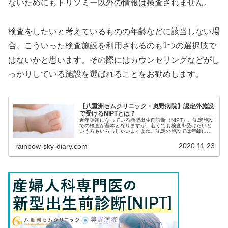
ないためにもトリソミー以外の情報は検査されません。
検査をしたいと考えているものの年齢などに該当しない場
合、こういった検査施設を利用されるのも1つの選択肢で
はないかと思います。その際にはカウンセリングなどがし
っかりしている施設を選ばれることをお勧めします。
【八重洲セムクリニック・奥野病院】認定外施設
で受けるNIPTとは？
近年話題になっている新型出生前診断（NIPT）。認定施設
での検査が基本となりますが、若くても検査を受けたいと
いう方もいらっしゃいますよね。認定外施設では年齢に関
係なく検査が受けられますが、認定施設で受ける以上に注
意が必要な点があります。今回はインターネット調査でお
2020.11.23
rainbow-sky-diary.com
すすめNo.1に選ばれた「八重洲セムクリニック・奥野病
院」について書いています。