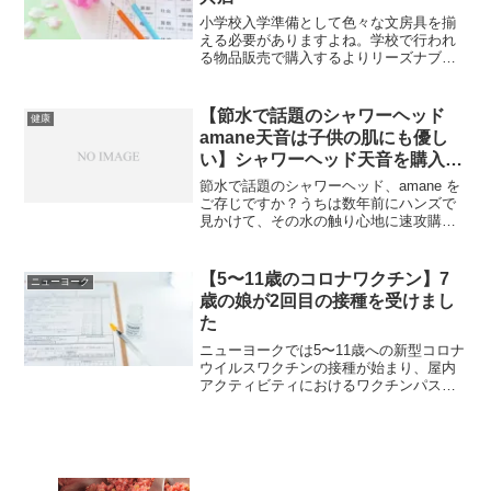
小学校入学準備として色々な文房具を揃
える必要がありますよね。学校で行われ
る物品販売で購入するよりリーズナブル
に好きなデザインを購入できると噂の
「事務キチ」に行ってきました。
【節水で話題のシャワーヘッド
健康
amane天音は子供の肌にも優し
い】シャワーヘッド天音を購入し
て数年経っての感想
節水で話題のシャワーヘッド、amane を
ご存じですか？うちは数年前にハンズで
見かけて、その水の触り心地に速攻購入
しました！水のあたりが優しいので、赤
ちゃんや子供の肌にも負担が少ないと思
います。まだお試しになっていない方は
【5〜11歳のコロナワクチン】7
ニューヨーク
ぜひ体験してみてください。
歳の娘が2回目の接種を受けまし
た
ニューヨークでは5〜11歳への新型コロナ
ウイルスワクチンの接種が始まり、屋内
アクティビティにおけるワクチンパスポ
ートの提示も義務化されました。習い事
などにも影響するため、7歳の娘もワクチ
ン接種を開始しました。1回目は全く副反
応がなかったのですが、2回目はどうなっ
たのかご紹介します。