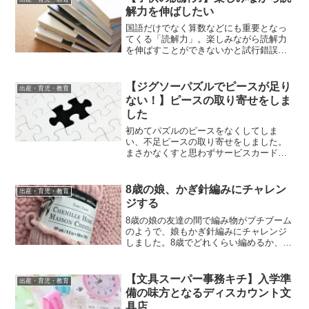
解力を伸ばしたい
国語だけでなく算数などにも重要となっ
てくる「読解力」。楽しみながら読解力
を伸ばすことができないかと試行錯誤し
ています。年長の娘が実践している方法
をご紹介します。
【ジグソーパズルでピースが足り
出産・育児・教育
ない！】ピースの取り寄せをしま
した
初めてパズルのピースをなくしてしま
い、不足ピースの取り寄せをしました。
まさかなくすと思わずサービスカードも
捨ててしまっていましたが、サービスカ
ードがなくても取り寄せできました！
8歳の娘、かぎ針編みにチャレン
出産・育児・教育
ジする
8歳の娘の友達の間で編み物がプチブーム
のようで、娘もかぎ針編みにチャレンジ
しました。8歳でどれくらい編めるか、編
んでみてどんなサイズ感のものが良かっ
たかなどについて書きたいと思います。
【文具スーパー事務キチ】入学準
出産・育児・教育
備の味方となるディスカウント文
具店