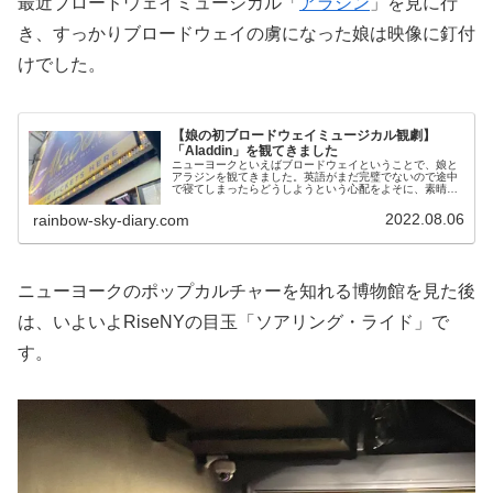
最近ブロードウェイミュージカル「
アラジン
」を見に行
き、すっかりブロードウェイの虜になった娘は映像に釘付
けでした。
【娘の初ブロードウェイミュージカル観劇】
「Aladdin」を観てきました
ニューヨークといえばブロードウェイということで、娘と
アラジンを観てきました。英語がまだ完璧でないので途中
で寝てしまったらどうしようという心配をよそに、素晴ら
しいショーに目が釘付けでした。
2022.08.06
rainbow-sky-diary.com
ニューヨークのポップカルチャーを知れる博物館を見た後
は、いよいよRiseNYの目玉「ソアリング・ライド」で
す。