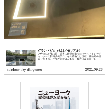
グランドゼロ（9.11メモリアル）
20年前の9月11日、世界に衝撃が走ったワールドトレード
センターの同時多発テロ。その跡地には現在、犠牲者の名
前が刻まれた巨大な慰霊碑があり、横には超高層ビル「ワ
ン・ワールドトレードセンター」が建っています。7歳の
娘もテロのこと、慰霊碑の様子に興味を持ったようで、良
い機会となりました。
2021.09.26
rainbow-sky-diary.com