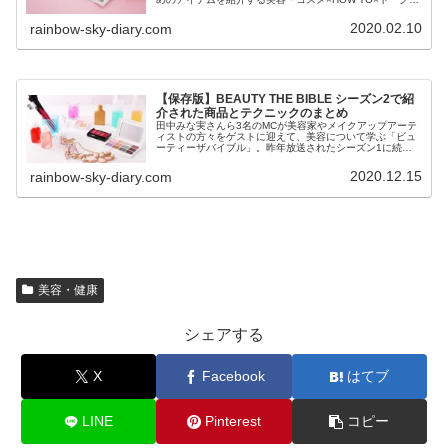
組「ビューティザバイブル」。全10話の各放送回で紹介さ
れた商品とテクニックをまとめています。
2020.02.10
rainbow-sky-diary.com
【保存版】BEAUTY THE BIBLE シーズン2で紹
介された商品とテクニックのまとめ
田中みな実さんら3名のMCが美容家やメイクアップアーテ
ィストの方々をゲストに迎えて、美容について学ぶ「ビュ
ーティーザバイブル」。昨年放送されたシーズン1に続き
待望のシーズン2の放送が開始されました！
2020.12.15
rainbow-sky-diary.com
美容・健康
シェアする
X
Facebook
はてブ
LINE
Pinterest
コピー