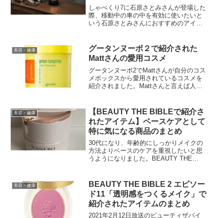
しゃべくり7に石原さとみさんが登場した
際、移動中の車の中を有効に使いたいと
いう石原さとみさんにおすすめのアイテ
ムが紹介されました。
グータンヌーボ２で紹介された
美容・健康
Mattさんの愛用コスメ
グータンヌーボ2でMattさんが自分のコス
メボックスから愛用されているコスメを
紹介されました。Mattさんと言えば人形
のような加工に目が行きがちですが、厚
塗りしても厚塗り感のないファンデーシ
ョンや素肌の綺麗さを保つ秘訣、気にな
【BEAUTY THE BIBLEで紹介さ
美容・健康
りますよね。紹...
れたアイテム】ベースケアとして
特に気になる商品のまとめ
30代になり、年齢的にしっかりメイクの
方法よりベースのケアを重視したいと思
うようになりました。BEAUTY THE
BIBLEでは、美容に詳しい3名のMCと美
容の専門家の方々がおすすめアイテムや
ケアの方法を紹介されています。各放送
BEAUTY THE BIBLE 2 エピソー
美容・健康
回はそれぞれまとめていますが、今回は
ド11「透明感をつくるメイク」で
その中でも特に気になったものをまとめ
紹介されたアイテムのまとめ
ています。
2021年2月12日放送のビューティザバイ