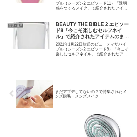
ブル（シーズン2 エピソード11）「透明
感をつくるメイク」で紹介されたアイテ
ムをまとめました。今回はヘア＆メイク
アップアーティストの加勢翼さんが、無
色透明の下地を使って肌の表面を整えた
BEAUTY THE BIBLE 2 エピソー
美容・健康
りチークやアイシャドウにフェイスパウ
ド8「今こそ楽しむセルフネイ
ダーを混ぜるなど、透明感を作るための
ル」で紹介されたアイテムのまと
きめ細やかなテクニックを教えてくださ
め
いました。
2021年1月22日放送のビューティザバイ
ブル（シーズン2 エピソード8）「今こそ
楽しむセルフネイル」で紹介されたアイ
テムをまとめました。今回はネイリスト
の渡邉季穂さんがセルフネイルの仕方を
教えてくださいました。
まだアプデしてないの？で特集されたメ
ンズ脱毛・メンズメイク