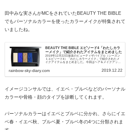
田中みな実さんがMCをされていたBEAUTY THE BIBLE
でもパーソナルカラーを使ったカラーメイクが特集されて
いましたね。
BEAUTY THE BIBLE エピソード4「わたしカラ
ーメイク」で紹介されたアイテムをまとめました
2019年12月22日放送のビューティザバイブル（シーズン
１エピソード4）「わたしカラーメイク」で紹介されたメ
イクアイテムをまとめました。今回はヘア＆メイクアップ
アーティストの長井かおりさんが大人ができるカラーメイ
クを紹介されています。イメージと違って取り入れやす
2019.12.22
rainbow-sky-diary.com
く、日常のメイクの参考になるものがたくさんありまし
た。
イメージコンサルでは、イエベ・ブルベなどのパーソナル
カラーや骨格・顔のタイプを診断してくれます。
パーソナルカラーはイエベとブルベに分かれ、さらにイエ
ベ春・イエベ秋、ブルベ夏・ブルベ冬の4つに分類されま
す。